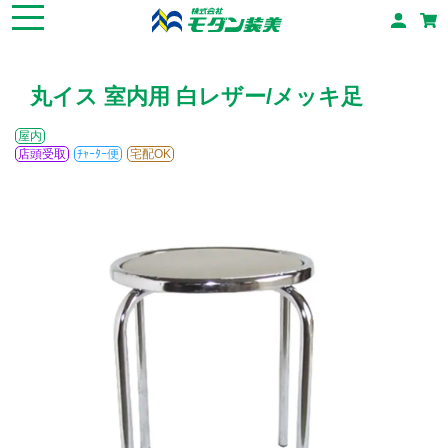
丸イス 室内用 白レザー/メッキ足
屋内
店頭受取
ﾁｬｰﾀｰ便
宅配OK