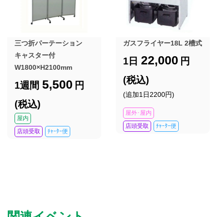
三つ折パーテーション
ガスフライヤー18L 2槽式
キャスター付
22,000
1日
円
W1800×H2100mm
(税込)
5,500
1週間
円
(追加1日2200円)
(税込)
屋外･屋内
屋内
店頭受取
ﾁｬｰﾀｰ便
店頭受取
ﾁｬｰﾀｰ便
関連イベント