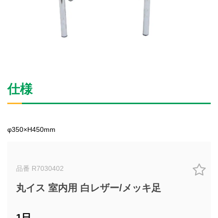
仕様
φ350×H450mm
品番 R7030402
丸イス 室内用 白レザー/メッキ足
1日