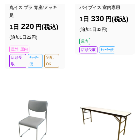
丸イス プラ 青座/メッキ
パイプイス 室内専用
足
330
1日
円(税込)
220
1日
円(税込)
(追加1日33円)
(追加1日22円)
屋内
屋外･屋内
店頭受取
ﾁｬｰﾀｰ便
店頭受
ﾁｬｰﾀｰ
宅配
取
便
OK