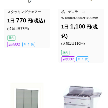
スタッキングチェアー
机 デコラ 白
W1800×D600×H700mm
770
1日
円(税込)
1,100
1日
円(税
(追加1日77円)
込)
屋内
(追加1日110円)
店頭受取
ﾁｬｰﾀｰ便
屋内
店頭受取
ﾁｬｰﾀｰ便