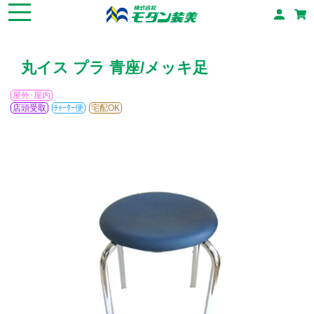
丸イス プラ 青座/メッキ足
屋外･屋内
店頭受取
ﾁｬｰﾀｰ便
宅配OK