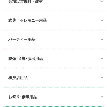
会場設営機材・建材
式典・セレモニー用品
パーティー用品​
映像･音響･演出用品​
模擬店用品​
お祭り･催事用品​