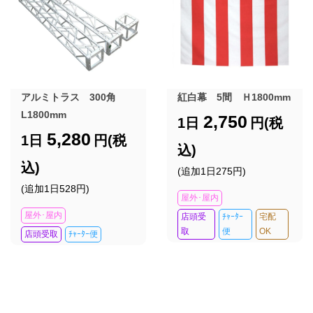
アルミトラス 300角
紅白幕 5間 Ｈ1800mm
L1800mm
2,750
1日
円(税
5,280
1日
円(税
込)
込)
(追加1日275円)
(追加1日528円)
屋外･屋内
屋外･屋内
店頭受
ﾁｬｰﾀｰ
宅配
取
便
OK
店頭受取
ﾁｬｰﾀｰ便