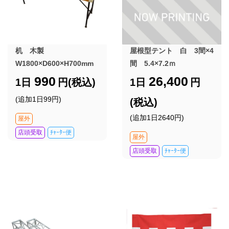
机 木製
屋根型テント 白 3間×4
W1800×D600×H700mm
間 5.4×7.2ｍ
990
26,400
1日
円(税込)
1日
円
(追加1日99円)
(税込)
(追加1日2640円)
屋外
店頭受取
ﾁｬｰﾀｰ便
屋外
店頭受取
ﾁｬｰﾀｰ便