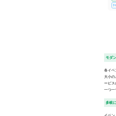
ﾁ
モダ
各イベ
大小の
ービス
一つ一
多岐
イベン