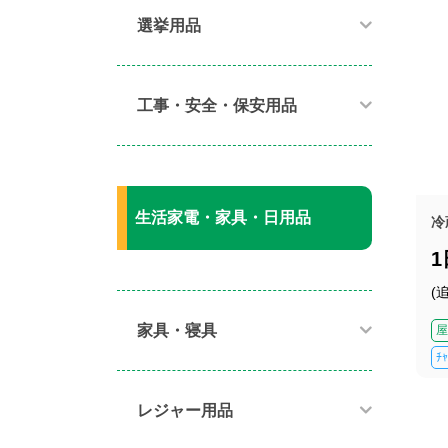
選挙用品
工事・安全・保安用品
生活家電・家具・日用品
冷
(
家具・寝具​
屋
ﾁ
レジャー用品