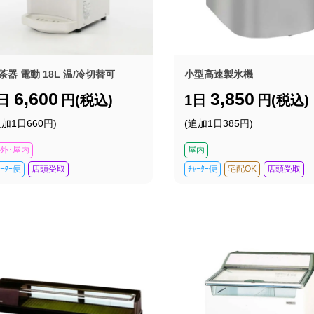
茶器 電動 18L 温/冷切替可
小型高速製氷機
6,600
3,850
1日
円(税込)
1日
円(税込)
追加1日660円)
(追加1日385円)
外･屋内
屋内
ｬｰﾀｰ便
店頭受取
ﾁｬｰﾀｰ便
宅配OK
店頭受取