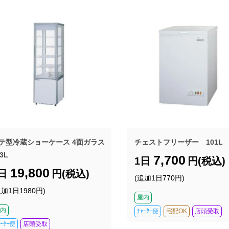
テ型冷蔵ショーケース 4面ガラス
チェストフリーザー 101L
3L
7,700
1日
円(税込)
19,800
1日
円(税込)
(追加1日770円)
追加1日1980円)
屋内
内
ﾁｬｰﾀｰ便
宅配OK
店頭受取
ｬｰﾀｰ便
店頭受取