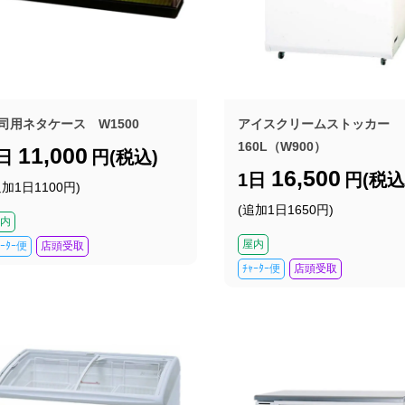
司用ネタケース W1500
アイスクリームストッカー
160L（W900）
11,000
1日
円(税込)
16,500
1日
円(税込
追加1日1100円)
(追加1日1650円)
内
屋内
ｬｰﾀｰ便
店頭受取
ﾁｬｰﾀｰ便
店頭受取