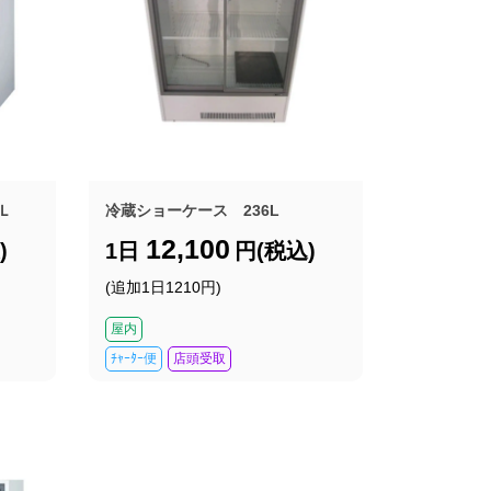
Ｌ
冷蔵ショーケース 236L
12,100
)
1日
円(税込)
(追加1日1210円)
屋内
ﾁｬｰﾀｰ便
店頭受取