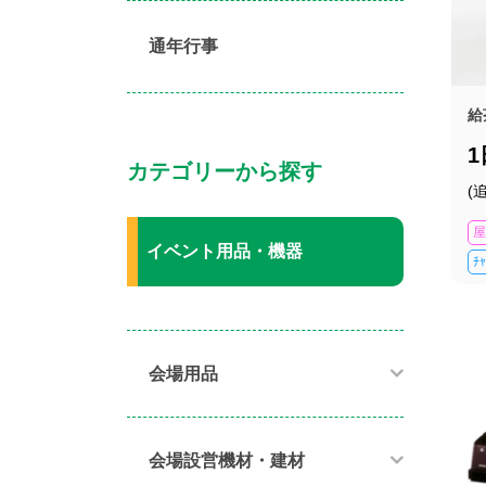
通年行事
給
カテゴリーから探す
(
屋
イベント用品・機器
ﾁ
会場用品
会場設営機材・建材