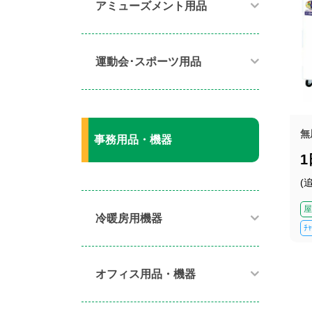
アミューズメント用品​
運動会･スポーツ用品​
無
事務用品・機器
(
屋
冷暖房用機器​
ﾁ
オフィス用品・機器​