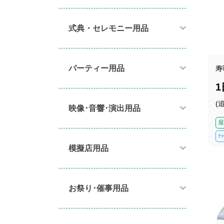
式典・セレモニー用品
パーティー用品​
寿
(
映像･音響･演出用品​
屋
ﾁ
模擬店用品​
お祭り･催事用品​