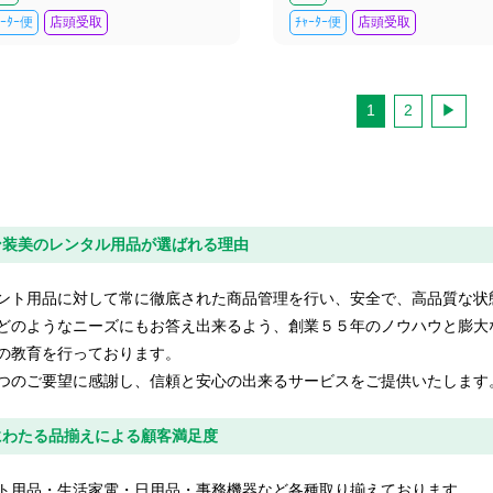
ｬｰﾀｰ便
店頭受取
ﾁｬｰﾀｰ便
店頭受取
1
2
ン装美のレンタル用品が選ばれる理由
ント用品に対して常に徹底された商品管理を行い、安全で、高品質な状
どのようなニーズにもお答え出来るよう、創業５５年のノウハウと膨大
の教育を行っております。
つのご要望に感謝し、信頼と安心の出来るサービスをご提供いたします
にわたる品揃えによる顧客満足度
ト用品・生活家電・日用品・事務機器など各種取り揃えております。