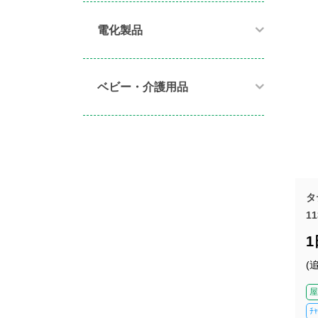
電化製品​
ベビー・介護用品​
タ
11
(
屋
ﾁ