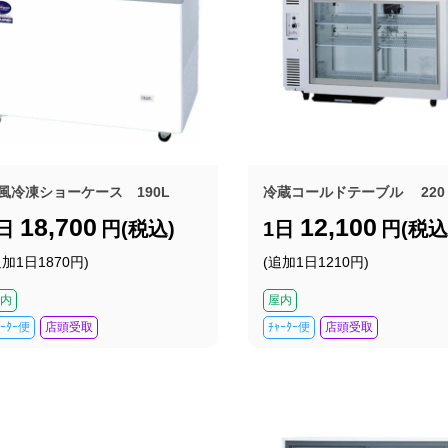
風冷凍ショーケース 190L
冷蔵コールドテーブル 220
18,700
12,100
1日
円(税込)
1日
円(税込
追加1日1870円)
(追加1日1210円)
内
屋内
ｬｰﾀｰ便
店頭受取
ﾁｬｰﾀｰ便
店頭受取