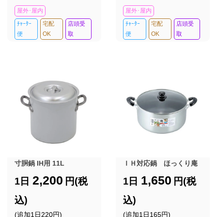
屋外･屋内
屋外･屋内
ﾁｬｰﾀｰ
宅配
店頭受
ﾁｬｰﾀｰ
宅配
店頭受
便
OK
取
便
OK
取
寸胴鍋 IH用 11L
ＩＨ対応鍋 ほっくり庵
2,200
1,650
1日
円(税
1日
円(税
込)
込)
(追加1日220円)
(追加1日165円)