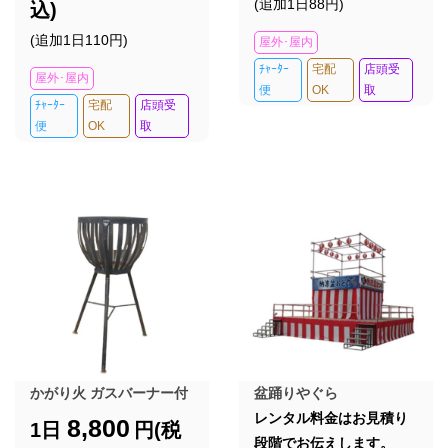
(追加1日88円)
込)
(追加1日110円)
屋外･屋内
ﾁｬｰﾀｰ
宅配
店頭受
屋外･屋内
便
OK
取
ﾁｬｰﾀｰ
宅配
店頭受
便
OK
取
かがり火 ガスバーナー付
盆踊りやぐら
レンタル料金はお見積り
8,800
1日
円(税
段階でお伝えします。