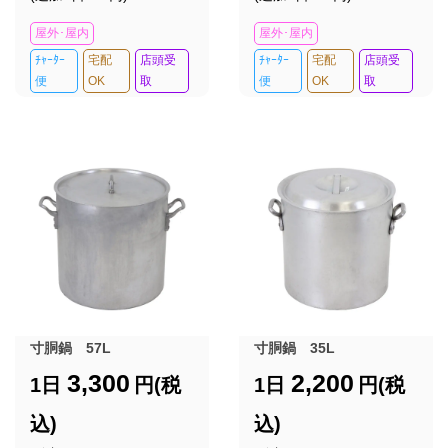
屋外･屋内
屋外･屋内
ﾁｬｰﾀｰ
宅配
店頭受
ﾁｬｰﾀｰ
宅配
店頭受
便
OK
取
便
OK
取
寸胴鍋 57L
寸胴鍋 35L
3,300
2,200
1日
円(税
1日
円(税
込)
込)