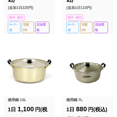
(追加1日220円)
(追加1日110円)
屋外･屋内
屋外･屋内
ﾁｬｰﾀｰ
宅配
店頭受
ﾁｬｰﾀｰ
宅配
店頭受
便
OK
取
便
OK
取
徳用鍋 13L
徳用鍋 7L
1,100
880
1日
円(税
1日
円(税込)