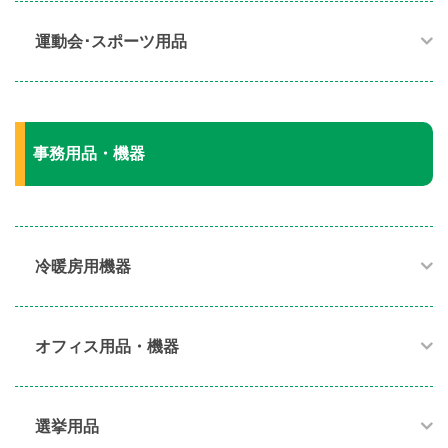
運動会･スポーツ用品​
事務用品・機器
冷暖房用機器​
オフィス用品・機器​
選挙用品