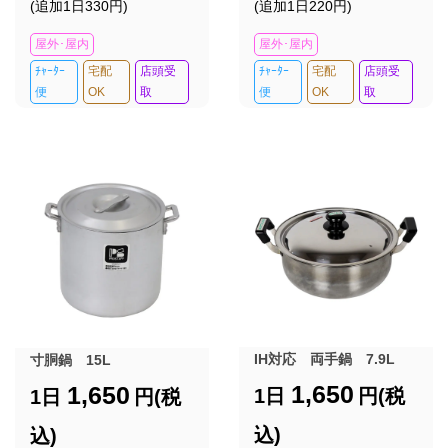
(追加1日330円)
(追加1日220円)
屋外･屋内
屋外･屋内
ﾁｬｰﾀｰ
宅配
店頭受
ﾁｬｰﾀｰ
宅配
店頭受
便
OK
取
便
OK
取
IH対応 両手鍋 7.9L
寸胴鍋 15L
1,650
1,650
1日
円(税
1日
円(税
込)
込)