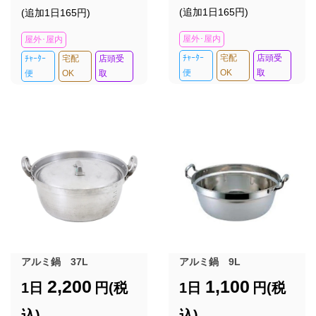
(追加1日165円)
(追加1日165円)
屋外･屋内
屋外･屋内
ﾁｬｰﾀｰ
宅配
店頭受
ﾁｬｰﾀｰ
宅配
店頭受
便
OK
取
便
OK
取
アルミ鍋 37L
アルミ鍋 9L
2,200
1,100
1日
円(税
1日
円(税
込)
込)