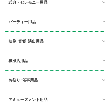
式典・セレモニー用品
パーティー用品​
映像･音響･演出用品​
模擬店用品​
お祭り･催事用品​
アミューズメント用品​