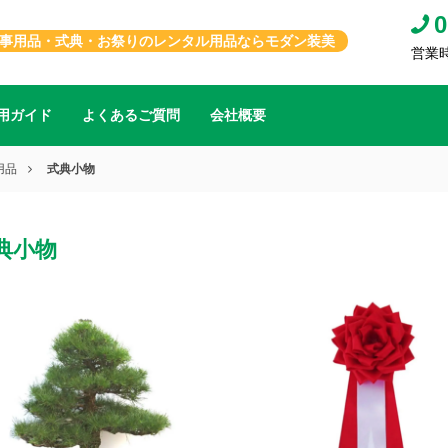
0
事用品・式典・お祭りのレンタル用品ならモダン装美
営業時間
用ガイド
よくあるご質問
会社概要
用品
式典小物
典小物