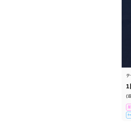
テ
(
屋
ﾁ