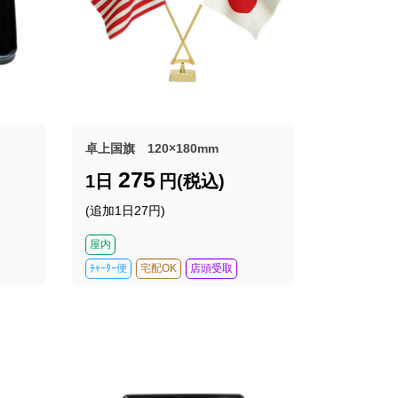
卓上国旗 120×180mm
275
1日
円(税込)
(追加1日27円)
屋内
ﾁｬｰﾀｰ便
宅配OK
店頭受取