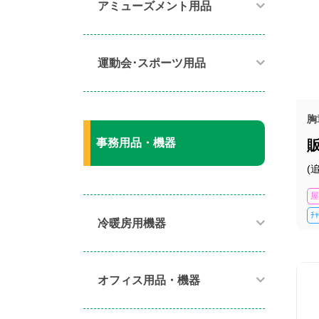
アミューズメント用品​
運動会･スポーツ用品​
胸
事務用品・機器
(
屋
ﾁ
冷暖房用機器​
オフィス用品・機器​