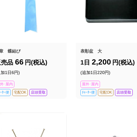
章 蝶結び
表彰盆 大
66
2,200
販売品
円(税込)
1日
円(税込)
追加1日6円)
(追加1日220円)
外･屋内
屋外･屋内
ｬｰﾀｰ便
宅配OK
店頭受取
ﾁｬｰﾀｰ便
宅配OK
店頭受取