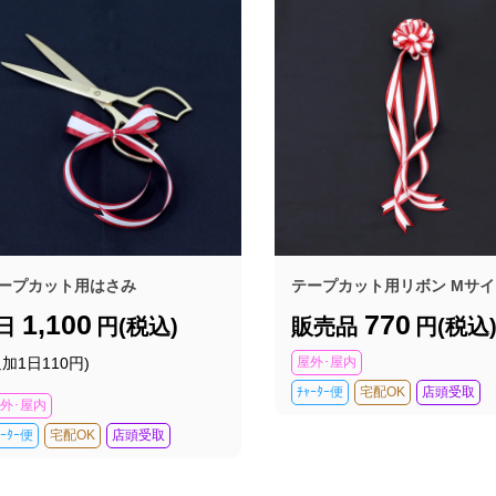
ープカット用はさみ
テープカット用リボン Mサ
1,100
770
1日
円(税込)
販売品
円(税込
追加1日110円)
屋外･屋内
ﾁｬｰﾀｰ便
宅配OK
店頭受取
外･屋内
ｬｰﾀｰ便
宅配OK
店頭受取