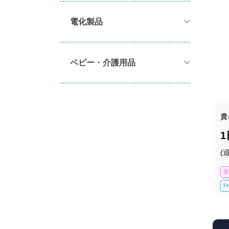
電化製品​
ベビー・介護用品​
貴
(
屋
ﾁ