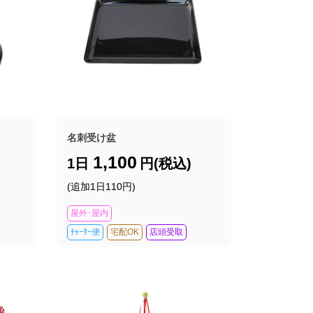
名刺受け盆
1,100
1日
円(税込)
(追加1日110円)
屋外･屋内
ﾁｬｰﾀｰ便
宅配OK
店頭受取