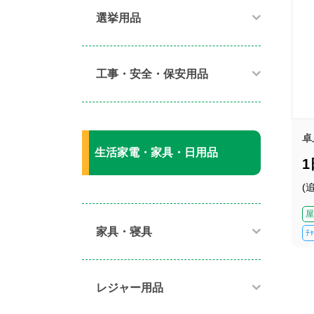
選挙用品
工事・安全・保安用品
卓
生活家電・家具・日用品
(
屋
家具・寝具​
ﾁ
レジャー用品