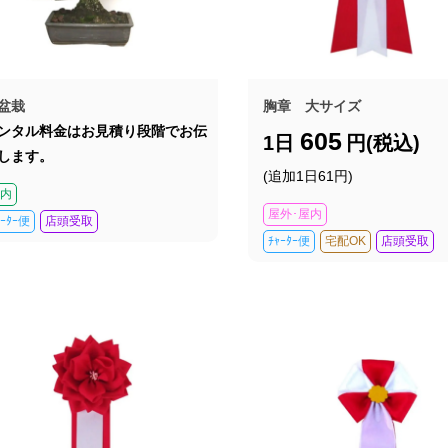
盆栽
胸章 大サイズ
ンタル料金はお見積り段階でお伝
605
1日
円(税込)
します。
(追加1日61円)
内
屋外･屋内
ｬｰﾀｰ便
店頭受取
ﾁｬｰﾀｰ便
宅配OK
店頭受取