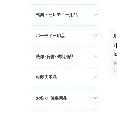
式典・セレモニー用品
パーティー用品​
胸
(
映像･音響･演出用品​
屋
ﾁ
模擬店用品​
お祭り･催事用品​