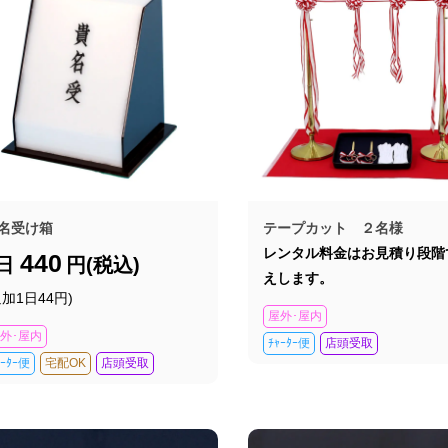
名受け箱
テープカット ２名様
レンタル料金はお見積り段階
440
1日
円(税込)
えします。
追加1日44円)
屋外･屋内
外･屋内
ﾁｬｰﾀｰ便
店頭受取
ｬｰﾀｰ便
宅配OK
店頭受取