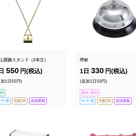
上国旗スタンド（2本立）
呼鈴
550
330
1日
円(税込)
1日
円(税込)
追加1日55円)
(追加1日33円)
内
屋外･屋内
ｬｰﾀｰ便
宅配OK
店頭受取
ﾁｬｰﾀｰ便
宅配OK
店頭受取