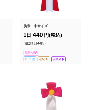
胸章 中サイズ
440
1日
円(税込)
(追加1日44円)
屋外･屋内
ﾁｬｰﾀｰ便
宅配OK
店頭受取