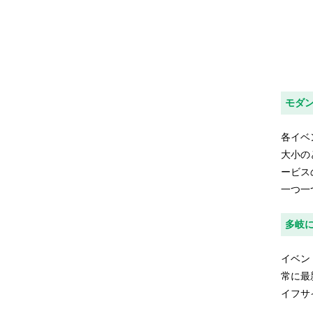
モダ
各イベ
大小の
ービス
一つ一
多岐
イベン
常に最
イフサ