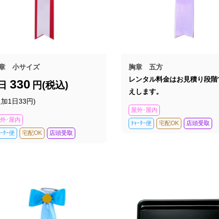
章 小サイズ
胸章 五方
レンタル料金はお見積り段階
330
1日
円(税込)
えします。
追加1日33円)
屋外･屋内
外･屋内
ﾁｬｰﾀｰ便
宅配OK
店頭受取
ｬｰﾀｰ便
宅配OK
店頭受取