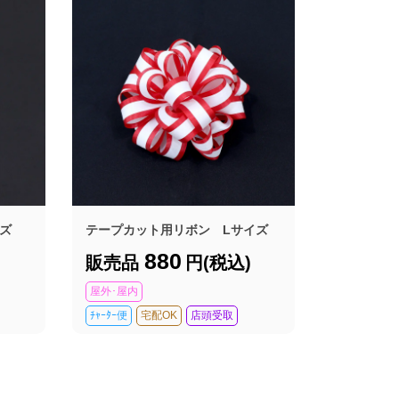
イズ
テープカット用リボン Lサイズ
880
)
販売品
円(税込)
屋外･屋内
ﾁｬｰﾀｰ便
宅配OK
店頭受取