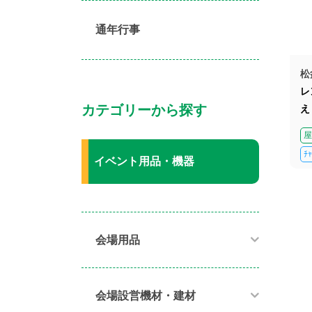
通年行事
松
レ
カテゴリーから探す
え
屋
ﾁ
イベント用品・機器
会場用品
会場設営機材・建材