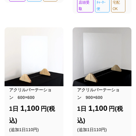
店頭受
ﾁｬｰﾀｰ
宅配
取
便
OK
アクリルパーテーショ
アクリルパーテーショ
ン 600×600
ン 900×600
1,100
1,100
1日
円(税
1日
円(税
込)
込)
(追加1日110円)
(追加1日110円)