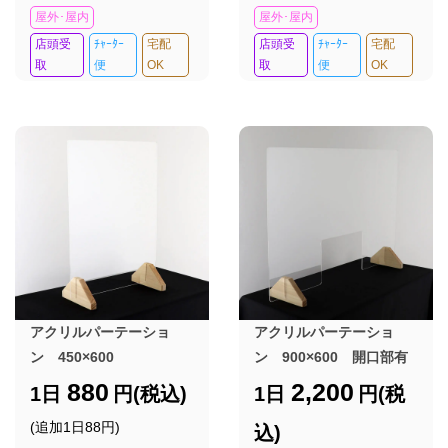
屋外･屋内
屋外･屋内
店頭受
ﾁｬｰﾀｰ
宅配
店頭受
ﾁｬｰﾀｰ
宅配
取
便
OK
取
便
OK
アクリルパーテーショ
アクリルパーテーショ
ン 450×600
ン 900×600 開口部有
880
2,200
1日
円(税込)
1日
円(税
(追加1日88円)
込)