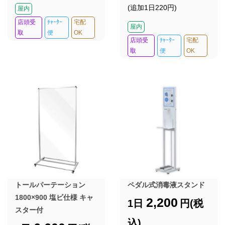
(追加1日220円)
屋内
店頭受
ﾁｬｰﾀｰ
宅配
屋内
取
便
OK
店頭受
ﾁｬｰﾀｰ
宅配
取
便
OK
トールパーテーション
ペダル式消毒液スタンド
1800×900 塩ビ仕様 キャ
2,200
1日
円(税
スター付
込)