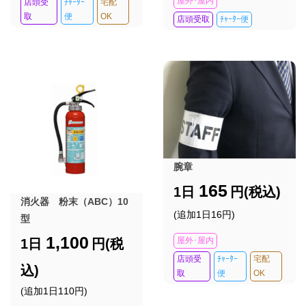
屋外･屋内
店頭受
ﾁｬｰﾀｰ
宅配
取
便
OK
店頭受取
ﾁｬｰﾀｰ便
腕章
165
1日
円(税込)
消火器 粉末（ABC）10
(追加1日16円)
型
1,100
屋外･屋内
1日
円(税
店頭受
ﾁｬｰﾀｰ
宅配
込)
取
便
OK
(追加1日110円)