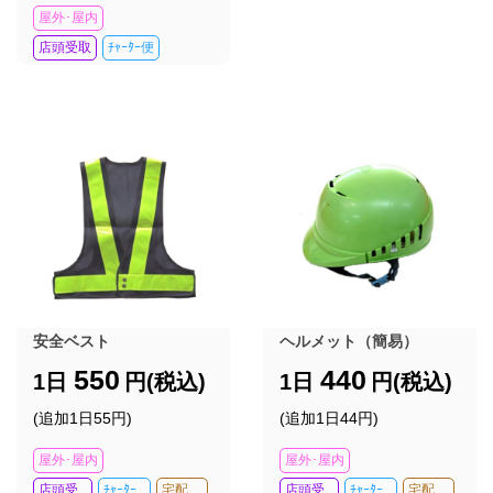
屋外･屋内
店頭受取
ﾁｬｰﾀｰ便
安全ベスト
ヘルメット（簡易）
550
440
1日
円(税込)
1日
円(税込)
(追加1日55円)
(追加1日44円)
屋外･屋内
屋外･屋内
店頭受
ﾁｬｰﾀｰ
宅配
店頭受
ﾁｬｰﾀｰ
宅配