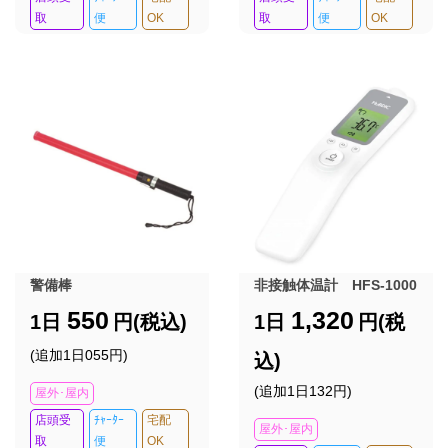
取
便
OK
取
便
OK
警備棒
非接触体温計 HFS-1000
550
1,320
1日
円(税込)
1日
円(税
(追加1日055円)
込)
(追加1日132円)
屋外･屋内
店頭受
ﾁｬｰﾀｰ
宅配
屋外･屋内
取
便
OK