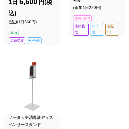
6,600
1日
円(税
(追加1日220円)
込)
屋外･屋内
(追加1日660円)
店頭受
ﾁｬｰﾀｰ
宅配
取
便
OK
屋内
店頭受取
ﾁｬｰﾀｰ便
ノータッチ消毒液ディス
ペンサースタンド