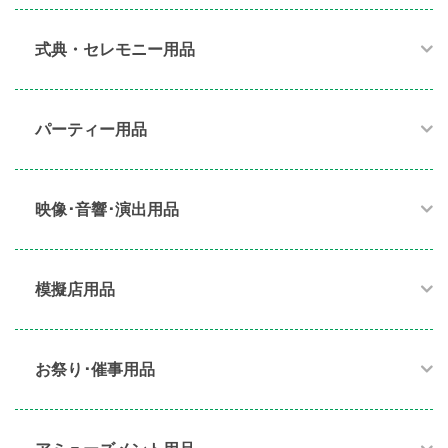
式典・セレモニー用品
パーティー用品​
映像･音響･演出用品​
模擬店用品​
お祭り･催事用品​