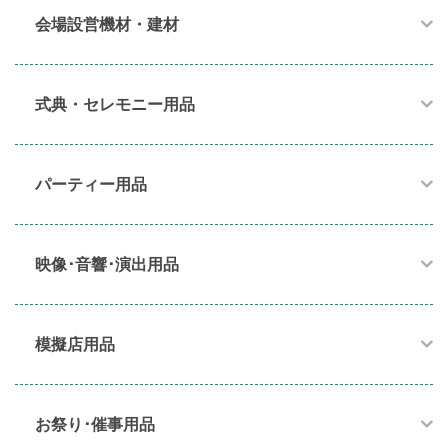
会場設営機材・建材
式典・セレモニー用品
パーティー用品​
映像･音響･演出用品​
模擬店用品​
お祭り･催事用品​