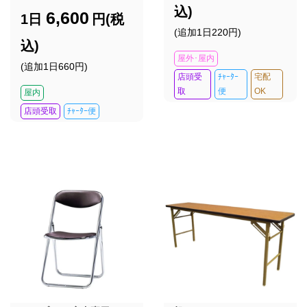
込)
6,600
1日
円(税
(追加1日220円)
込)
屋外･屋内
(追加1日660円)
店頭受
ﾁｬｰﾀｰ
宅配
取
便
OK
屋内
店頭受取
ﾁｬｰﾀｰ便