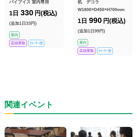
パイプイス 室内専用
机 デコラ
W1800×D450×H700mm
330
1日
円(税込)
990
1日
円(税込)
(追加1日33円)
(追加1日99円)
屋内
屋内
店頭受取
ﾁｬｰﾀｰ便
店頭受取
ﾁｬｰﾀｰ便
関連イベント