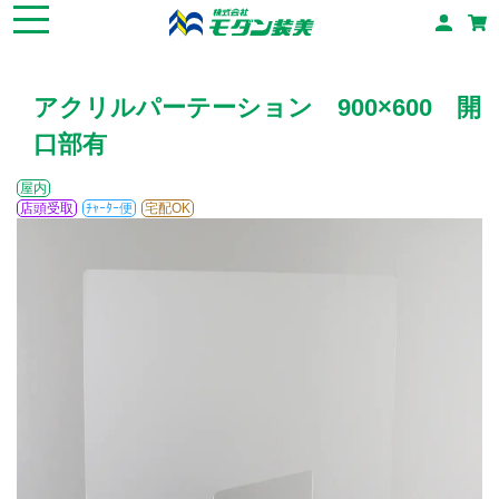
アクリルパーテーション 900×600 開
口部有
屋内
店頭受取
ﾁｬｰﾀｰ便
宅配OK