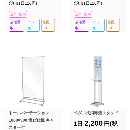
(追加1日110円)
(追加1日110円)
屋外･屋内
屋外･屋内
店頭受
ﾁｬｰﾀｰ
宅配
店頭受
ﾁｬｰﾀｰ
宅配
取
便
OK
取
便
OK
トールパーテーション
ペダル式消毒液スタンド
1800×900 塩ビ仕様 キャ
2,200
1日
円(税
スター付