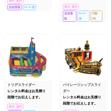
屋外･屋内
屋外･屋内
店頭受取
ﾁｬｰﾀｰ便
店頭受
ﾁｬｰﾀｰ
宅配
取
便
OK
トリデスライダー
パイレーツシップスライ
レンタル料金はお見積り
ダー
段階でお伝えします。
レンタル料金はお見積り
段階でお伝えします。
屋外･屋内