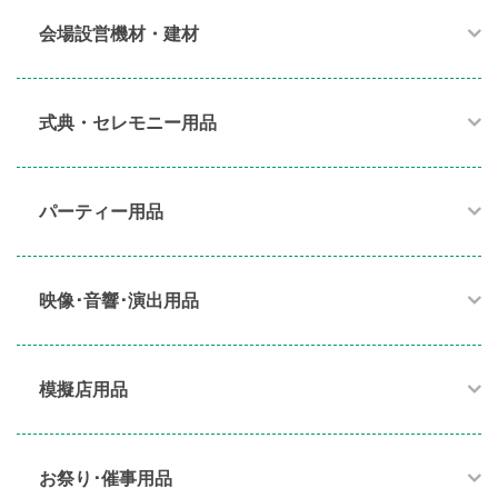
会場設営機材・建材
式典・セレモニー用品
パーティー用品​
映像･音響･演出用品​
模擬店用品​
お祭り･催事用品​