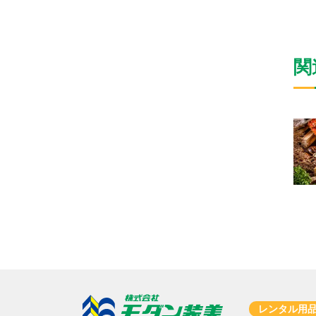
関
レンタル用