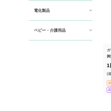
電化製品​
ベビー・介護用品​
ガ
脚
(
屋
店