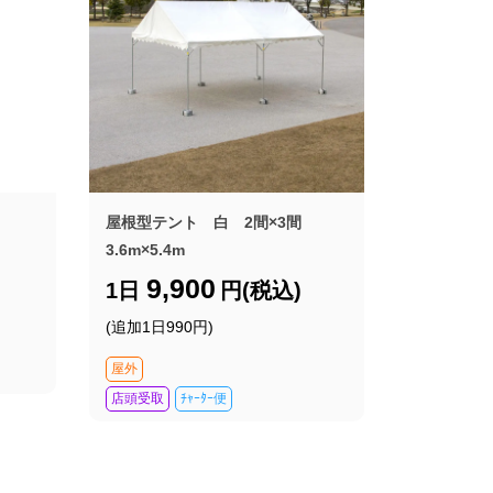
屋根型テント 白 2間×3間
3.6m×5.4m
9,900
1日
円(税込)
(追加1日990円)
屋外
店頭受取
ﾁｬｰﾀｰ便