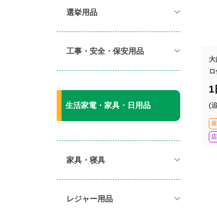
選挙用品
工事・安全・保安用品
大
ロ
(
生活家電・家具・日用品
屋
店
家具・寝具​
レジャー用品