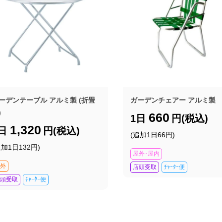
ーデンテーブル アルミ製 (折畳
ガーデンチェアー アルミ製
)
660
1日
円(税込)
1,320
1日
円(税込)
(追加1日66円)
追加1日132円)
屋外･屋内
外
店頭受取
ﾁｬｰﾀｰ便
頭受取
ﾁｬｰﾀｰ便