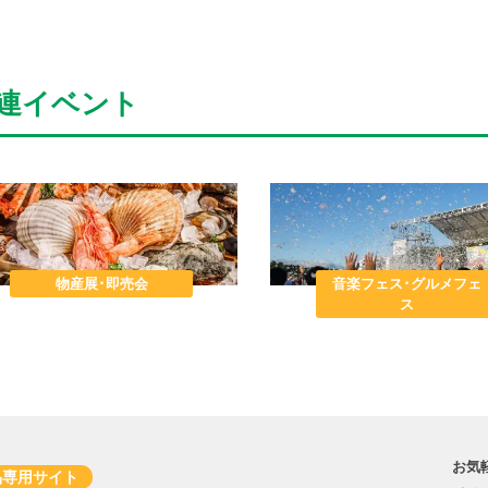
連イベント
物産展･即売会
音楽フェス･グルメフェ
ス
お気
品専用サイト