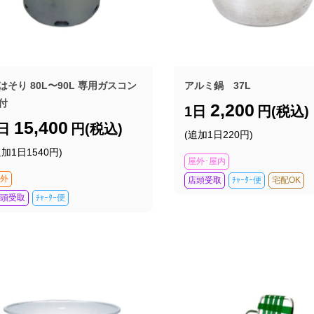
はそり 80L〜90L 専用ガスコン
アルミ鍋 37L
付
2,200
1日
円(税込)
15,400
1日
円(税込)
(追加1日220円)
追加1日1540円)
屋外･屋内
外
店頭受取
ﾁｬｰﾀｰ便
宅配OK
頭受取
ﾁｬｰﾀｰ便