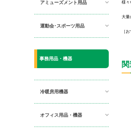
様々
アミューズメント用品​
大量
運動会･スポーツ用品​
［お
事務用品・機器
関
冷暖房用機器​
オフィス用品・機器​