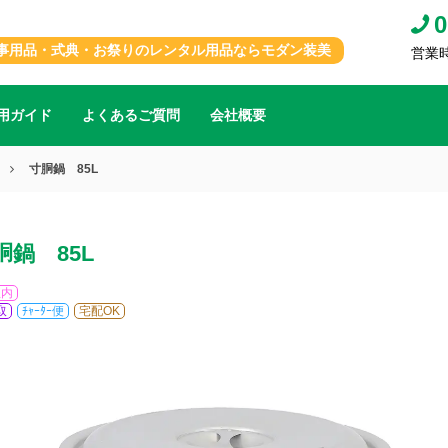
0
事用品・式典・お祭りのレンタル用品ならモダン装美
営業時間
用ガイド
よくあるご質問
会社概要
寸胴鍋 85L
胴鍋 85L
屋内
取
ﾁｬｰﾀｰ便
宅配OK