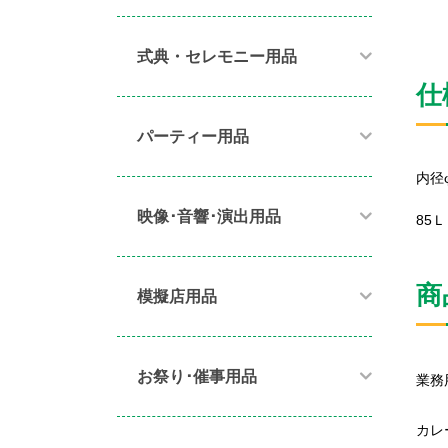
式典・セレモニー用品
仕
パーティー用品​
内径φ
映像･音響･演出用品​
85Ｌ
商
模擬店用品​
お祭り･催事用品​
業務
カレ