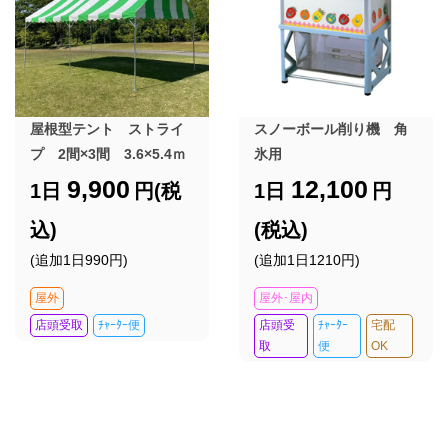
屋根型テント ストライ
スノーボール削り機 角
プ 2間×3間 3.6×5.4ｍ
氷用
9,900
12,100
1日
円(税
1日
円
込)
(税込)
(追加1日990円)
(追加1日1210円)
屋外
屋外･屋内
店頭受取
ﾁｬｰﾀｰ便
店頭受
ﾁｬｰﾀｰ
宅配
取
便
OK