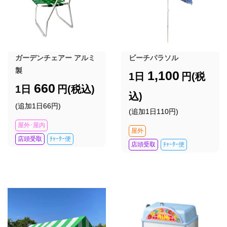
ガーデンチェアー アルミ
ビーチパラソル
製
1,100
1日
円(税
660
1日
円(税込)
込)
(追加1日66円)
(追加1日110円)
屋外･屋内
屋外
店頭受取
ﾁｬｰﾀｰ便
店頭受取
ﾁｬｰﾀｰ便