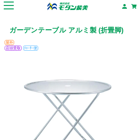
ガーデンテーブル アルミ製 (折畳脚)
屋外
店頭受取
ﾁｬｰﾀｰ便