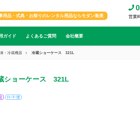
0
事用品・式典・お祭りのレンタル用品ならモダン装美
営業時間
用ガイド
よくあるご質問
会社概要
凍・冷蔵機器
冷蔵ショーケース 321L
蔵ショーケース 321L
取
ﾁｬｰﾀｰ便