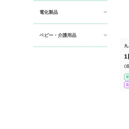
電化製品​
ベビー・介護用品​
丸
(
屋
店