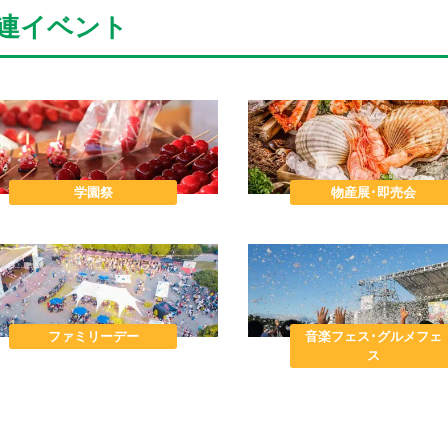
連イベント
学園祭
物産展･即売会
ファミリーデー
音楽フェス･グルメフェ
ス