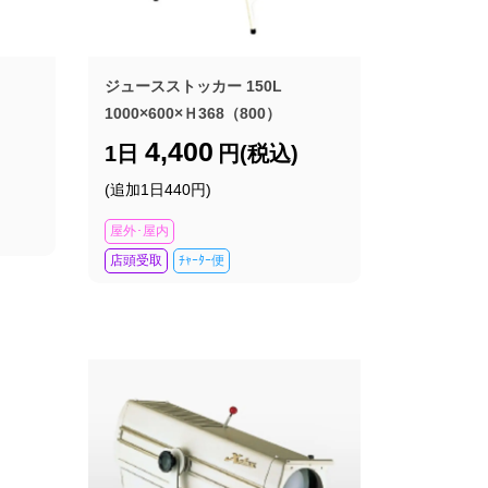
ジュースストッカー 150L
1000×600×Ｈ368（800）
4,400
1日
円(税込)
(追加1日440円)
屋外･屋内
店頭受取
ﾁｬｰﾀｰ便