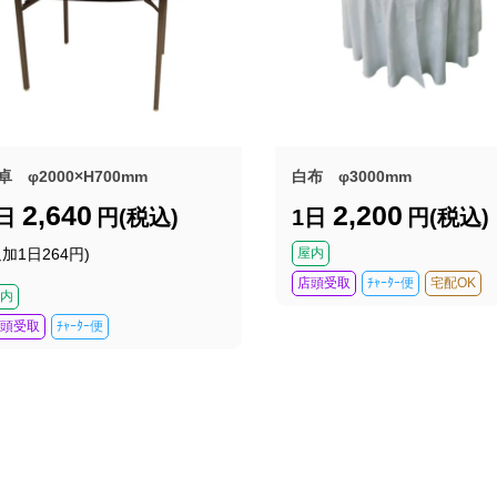
卓 φ2000×H700mm
白布 φ3000mm
2,640
2,200
1日
円(税込)
1日
円(税込)
追加1日264円)
屋内
店頭受取
ﾁｬｰﾀｰ便
宅配OK
内
頭受取
ﾁｬｰﾀｰ便