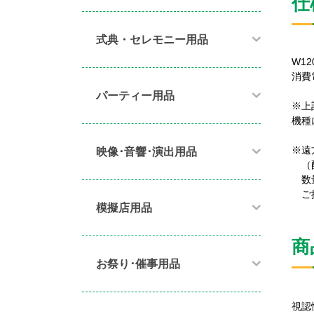
仕
式典・セレモニー用品
W12
消費
パーティー用品​
※上
機種
※遠
映像･音響･演出用品​
（配
数量
ご提
模擬店用品​
商
お祭り･催事用品​
視認