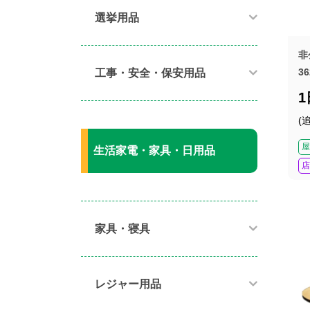
選挙用品
非
36
工事・安全・保安用品
(
屋
生活家電・家具・日用品
店
家具・寝具​
レジャー用品