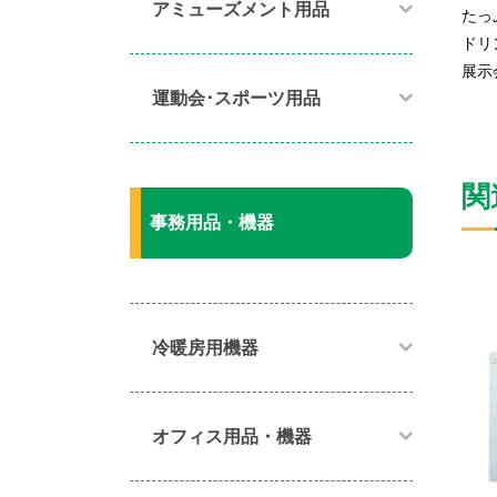
アミューズメント用品​
たっ
ドリ
展示
運動会･スポーツ用品​
関
事務用品・機器
冷暖房用機器​
オフィス用品・機器​