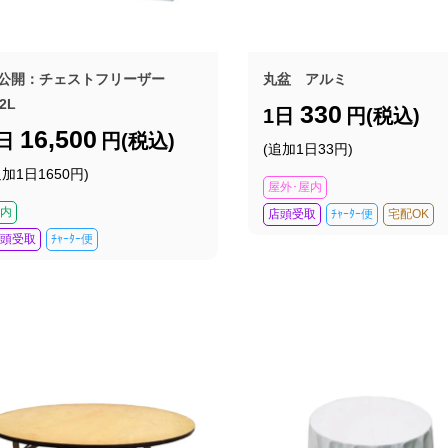
公開：チェストフリーザー
丸盆 アルミ
2L
330
1日
円(税込)
16,500
1日
円(税込)
(追加1日33円)
追加1日1650円)
屋外･屋内
内
店頭受取
ﾁｬｰﾀｰ便
宅配OK
頭受取
ﾁｬｰﾀｰ便