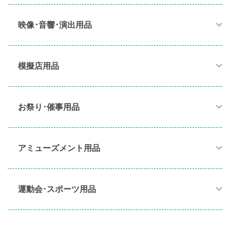
映像･音響･演出用品​
模擬店用品​
お祭り･催事用品​
アミューズメント用品​
運動会･スポーツ用品​