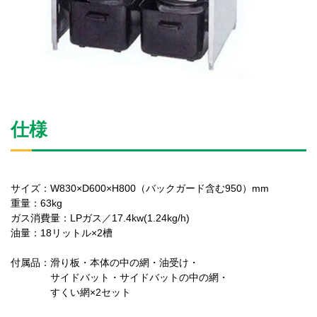
仕様
サイズ：W830×D600×H800（バックガード含む950）mm
重量：63kg
ガス消費量：LPガス／17.4kw(1.24kg/h)
油量：18リットル×2槽
付属品：滑り板・本体の中の網・油受け・
サイドバット・サイドバットの中の網・
すくい網×2セット