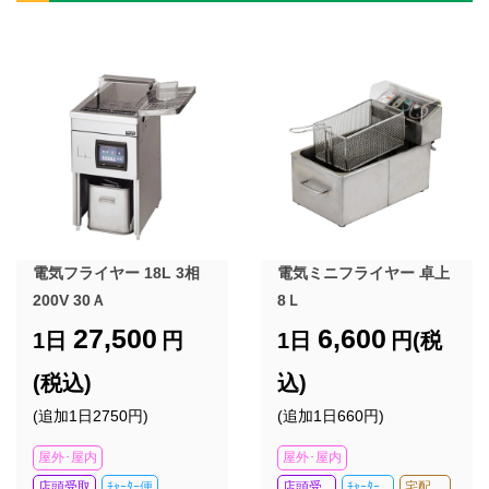
電気フライヤー 18L 3相
電気ミニフライヤー 卓上
200V 30Ａ
8Ｌ
27,500
6,600
1日
円
1日
円(税
(税込)
込)
(追加1日2750円)
(追加1日660円)
屋外･屋内
屋外･屋内
店頭受取
ﾁｬｰﾀｰ便
店頭受
ﾁｬｰﾀｰ
宅配