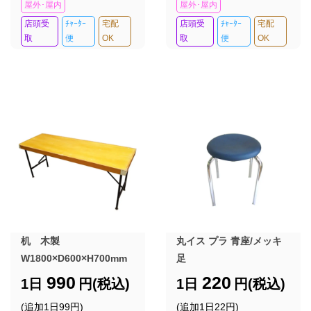
屋外･屋内
屋外･屋内
店頭受
ﾁｬｰﾀｰ
宅配
店頭受
ﾁｬｰﾀｰ
宅配
取
便
OK
取
便
OK
机 木製
丸イス プラ 青座/メッキ
W1800×D600×H700mm
足
990
220
1日
円(税込)
1日
円(税込)
(追加1日99円)
(追加1日22円)