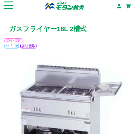
ガスフライヤー18L 2槽式
屋外･屋内
ﾁｬｰﾀｰ便
店頭受取