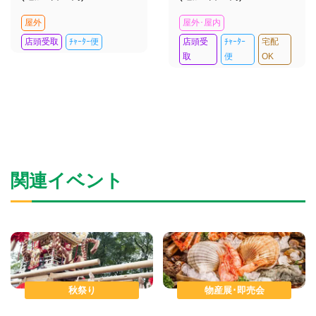
屋外
屋外･屋内
店頭受取
ﾁｬｰﾀｰ便
店頭受
ﾁｬｰﾀｰ
宅配
取
便
OK
関連イベント
秋祭り
物産展･即売会