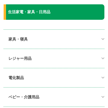
生活家電・家具・日用品
家具・寝具​
レジャー用品
電化製品​
ベビー・介護用品​