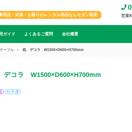
0
事用品・式典・お祭りのレンタル用品ならモダン装美
営業時間
用ガイド
よくあるご質問
会社概要
テーブル
机 デコラ W1500×D600×H700mm
 デコラ W1500×D600×H700mm
取
ﾁｬｰﾀｰ便