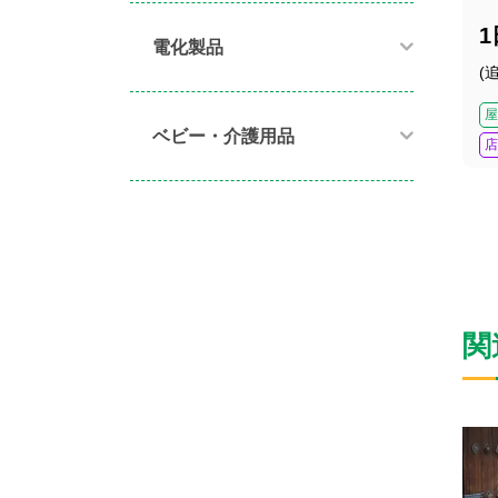
電化製品​
(
屋
ベビー・介護用品​
店
関