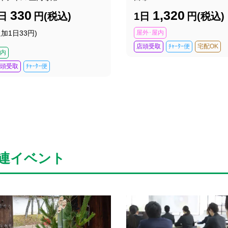
330
1,320
1日
円(税込)
1日
円(税込)
追加1日33円)
屋外･屋内
店頭受取
ﾁｬｰﾀｰ便
宅配OK
内
頭受取
ﾁｬｰﾀｰ便
連イベント