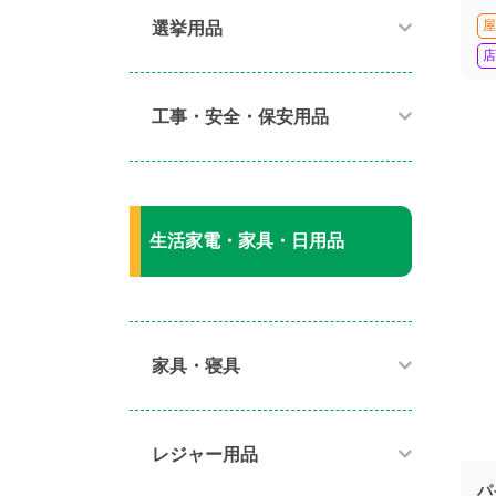
屋
選挙用品
店
工事・安全・保安用品
生活家電・家具・日用品
家具・寝具​
レジャー用品
パ