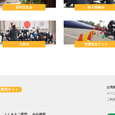
新年交礼会
新人研修会
入学式
交通安全フェア
お気
品専用サイト
イベ
ご利
よくあるご質問
会社概要