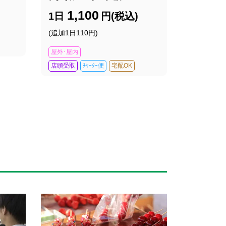
1,100
1日
円(税込)
(追加1日110円)
屋外･屋内
店頭受取
ﾁｬｰﾀｰ便
宅配OK