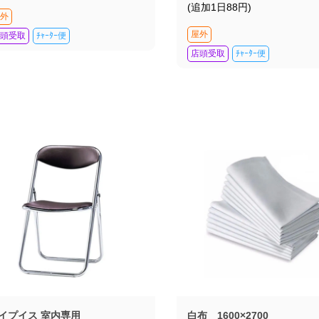
(追加1日88円)
外
屋外
頭受取
ﾁｬｰﾀｰ便
店頭受取
ﾁｬｰﾀｰ便
イプイス 室内専用
白布 1600×2700