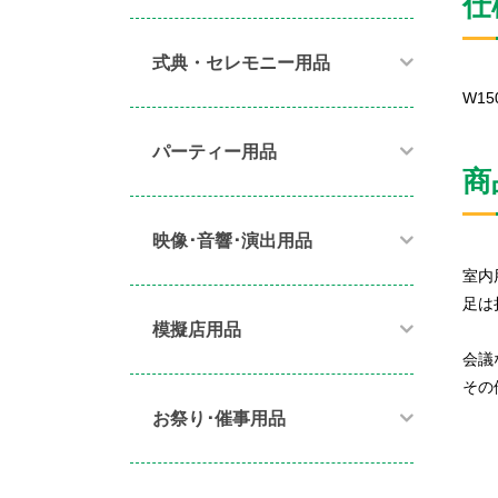
仕
式典・セレモニー用品
W15
パーティー用品​
商
映像･音響･演出用品​
室内
足は
模擬店用品​
会議
その
お祭り･催事用品​