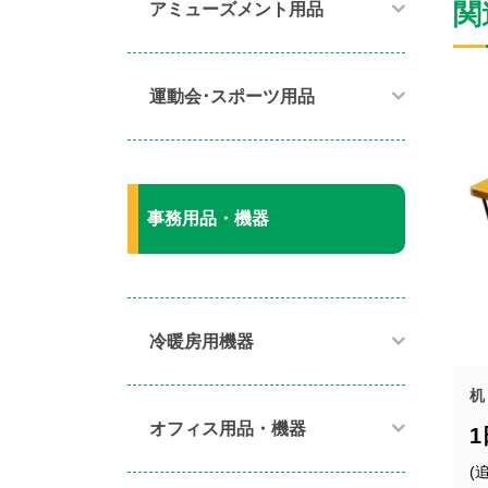
関
アミューズメント用品​
運動会･スポーツ用品​
事務用品・機器
冷暖房用機器​
机
オフィス用品・機器​
(