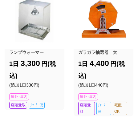
ランプウォーマー
ガラガラ抽選器 大
3,300
4,400
1日
円(税
1日
円(税
込)
込)
(追加1日330円)
(追加1日440円)
屋外･屋内
屋外･屋内
店頭受取
ﾁｬｰﾀｰ便
店頭受
ﾁｬｰﾀｰ
宅配
取
便
OK