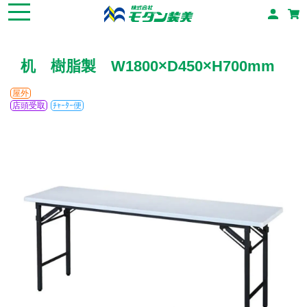
机 樹脂製 W1800×D450×H700mm
屋外
店頭受取
ﾁｬｰﾀｰ便