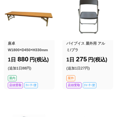
座卓
パイプイス 屋外用 アル
W1800×D450×H330mm
ミ/プラ
880
275
1日
円(税込)
1日
円(税込)
(追加1日88円)
(追加1日27円)
屋内
屋外
店頭受取
ﾁｬｰﾀｰ便
店頭受取
ﾁｬｰﾀｰ便