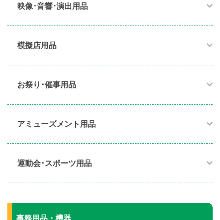
映像･音響･演出用品​
模擬店用品​
お祭り･催事用品​
アミューズメント用品​
運動会･スポーツ用品​
事務用品・機器