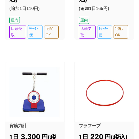
(追加1日110円)
(追加1日165円)
屋内
屋内
店頭受
ﾁｬｰﾀｰ
宅配
店頭受
ﾁｬｰﾀｰ
宅配
取
便
OK
取
便
OK
背筋力計
フラフープ
3,300
220
1日
円(税
1日
円(税込)