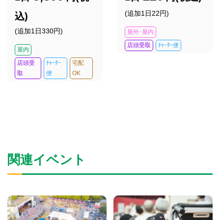
(追加1日22円)
込)
(追加1日330円)
屋外･屋内
店頭受取
ﾁｬｰﾀｰ便
屋内
店頭受
ﾁｬｰﾀｰ
宅配
取
便
OK
関連イベント