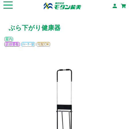
ぶら下がり健康器
屋内
店頭受取
ﾁｬｰﾀｰ便
宅配OK