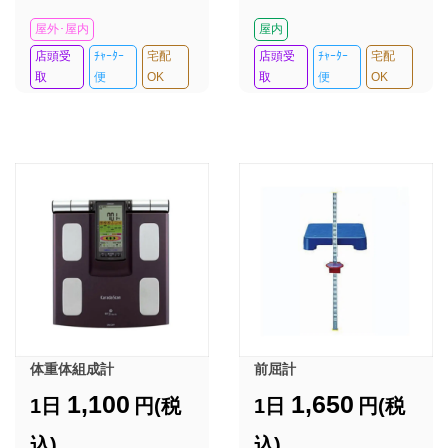
屋外･屋内
屋内
店頭受
ﾁｬｰﾀｰ
宅配
店頭受
ﾁｬｰﾀｰ
宅配
取
便
OK
取
便
OK
体重体組成計
前屈計
1,100
1,650
1日
円(税
1日
円(税
込)
込)