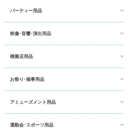
パーティー用品​
映像･音響･演出用品​
模擬店用品​
お祭り･催事用品​
アミューズメント用品​
運動会･スポーツ用品​