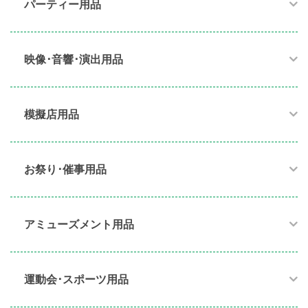
パーティー用品​
映像･音響･演出用品​
模擬店用品​
お祭り･催事用品​
アミューズメント用品​
運動会･スポーツ用品​