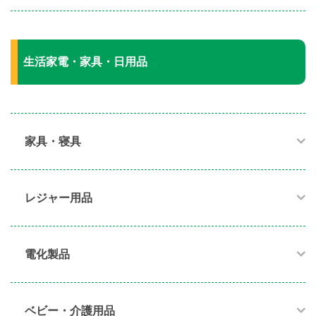
生活家電・家具・日用品
家具・寝具​
レジャー用品
電化製品​
ベビー・介護用品​