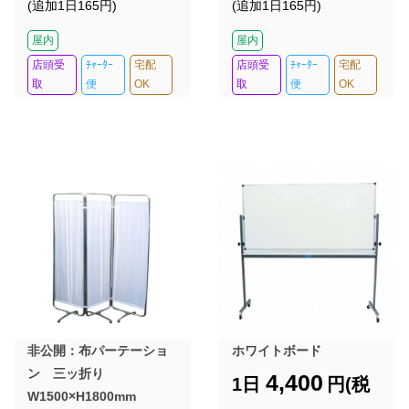
(追加1日165円)
(追加1日165円)
屋内
屋内
店頭受
ﾁｬｰﾀｰ
宅配
店頭受
ﾁｬｰﾀｰ
宅配
取
便
OK
取
便
OK
非公開：布パーテーショ
ホワイトボード
ン 三ッ折り
4,400
1日
円(税
W1500×H1800mm