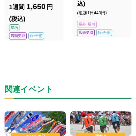
込)
1,650
1週間
円
(追加1日440円)
(税込)
屋外･屋内
屋内
店頭受取
ﾁｬｰﾀｰ便
店頭受取
ﾁｬｰﾀｰ便
関連イベント