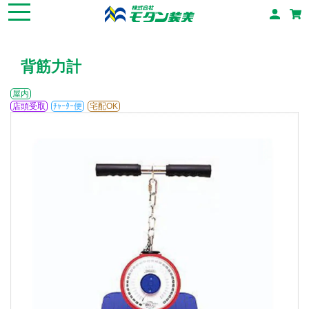
背筋力計
屋内
店頭受取
ﾁｬｰﾀｰ便
宅配OK