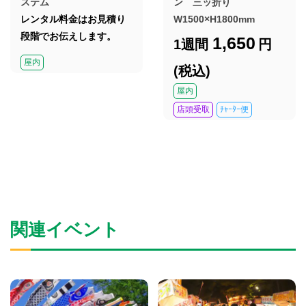
ステム
ン 三ッ折り
レンタル料金はお見積り
W1500×H1800mm
段階でお伝えします。
1,650
1週間
円
屋内
(税込)
屋内
店頭受取
ﾁｬｰﾀｰ便
関連イベント