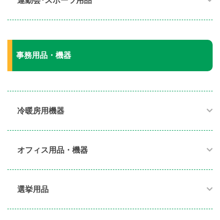
運動会･スポーツ用品​
事務用品・機器
冷暖房用機器​
オフィス用品・機器​
選挙用品