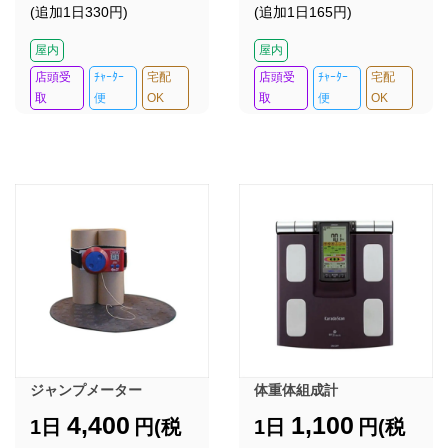
(追加1日330円)
(追加1日165円)
屋内
屋内
店頭受
ﾁｬｰﾀｰ
宅配
店頭受
ﾁｬｰﾀｰ
宅配
取
便
OK
取
便
OK
ジャンプメーター
体重体組成計
4,400
1,100
1日
円(税
1日
円(税