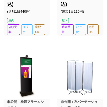
込)
込)
(追加1日440円)
(追加1日110円)
屋内
屋内
店頭受
ﾁｬｰﾀｰ
宅配
店頭受
ﾁｬｰﾀｰ
宅配
取
便
OK
取
便
OK
非公開：検温アラームシ
非公開：布パーテーショ