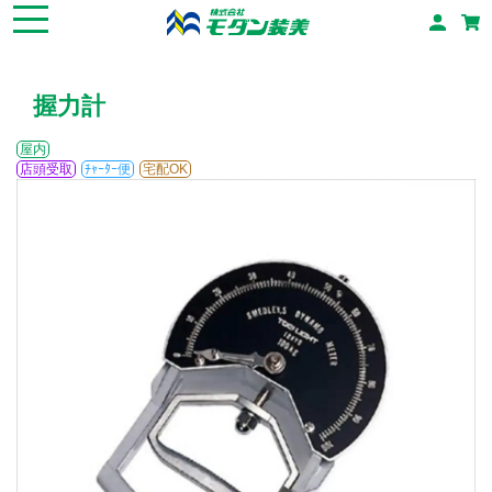
握力計
屋内
店頭受取
ﾁｬｰﾀｰ便
宅配OK