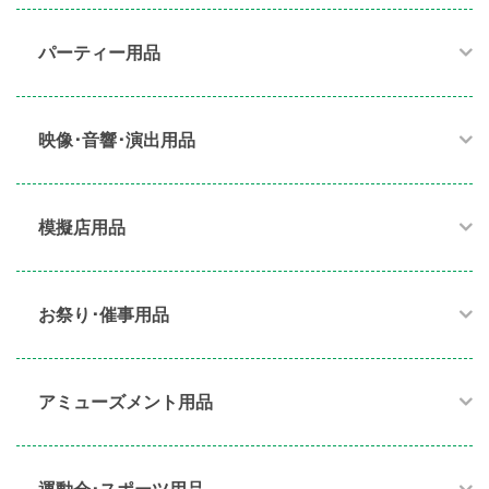
パーティー用品​
映像･音響･演出用品​
模擬店用品​
お祭り･催事用品​
アミューズメント用品​