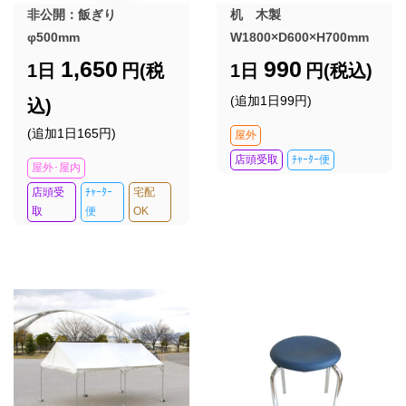
非公開：飯ぎり
机 木製
φ500mm
W1800×D600×H700mm
1,650
990
1日
円(税
1日
円(税込)
(追加1日99円)
込)
(追加1日165円)
屋外
店頭受取
ﾁｬｰﾀｰ便
屋外･屋内
店頭受
ﾁｬｰﾀｰ
宅配
取
便
OK