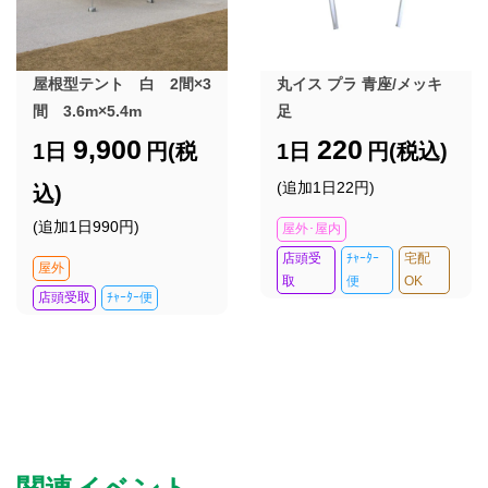
屋根型テント 白 2間×3
丸イス プラ 青座/メッキ
間 3.6m×5.4m
足
9,900
220
1日
円(税
1日
円(税込)
(追加1日22円)
込)
(追加1日990円)
屋外･屋内
店頭受
ﾁｬｰﾀｰ
宅配
屋外
取
便
OK
店頭受取
ﾁｬｰﾀｰ便