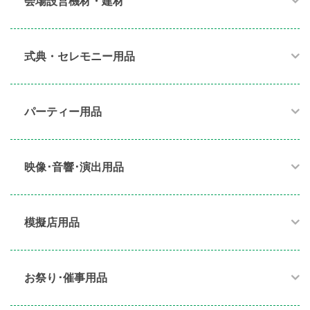
会場設営機材・建材
式典・セレモニー用品
パーティー用品​
映像･音響･演出用品​
模擬店用品​
お祭り･催事用品​