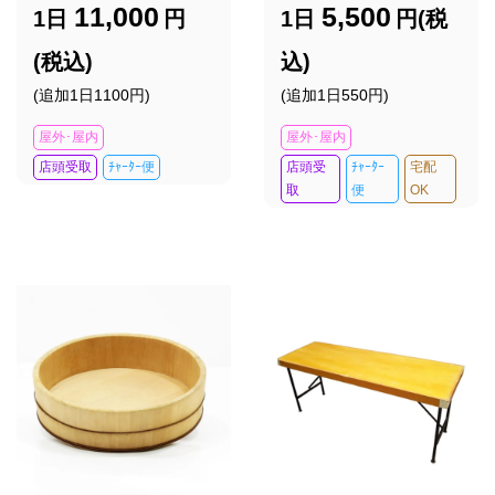
11,000
5,500
1日
円
1日
円(税
(税込)
込)
(追加1日1100円)
(追加1日550円)
屋外･屋内
屋外･屋内
店頭受取
ﾁｬｰﾀｰ便
店頭受
ﾁｬｰﾀｰ
宅配
取
便
OK