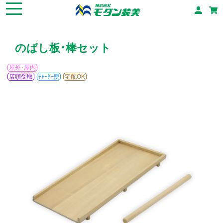
のばし板･棒セット
屋外･屋内
店頭受取
ﾁｬｰﾀｰ便
宅配OK