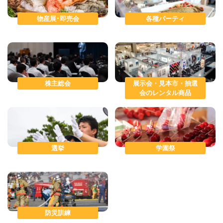
物産展･即売会
各種パーティ
株主総会
展示会・見本市・抽選
会のレンタル商品
選挙
学園祭
防災訓練