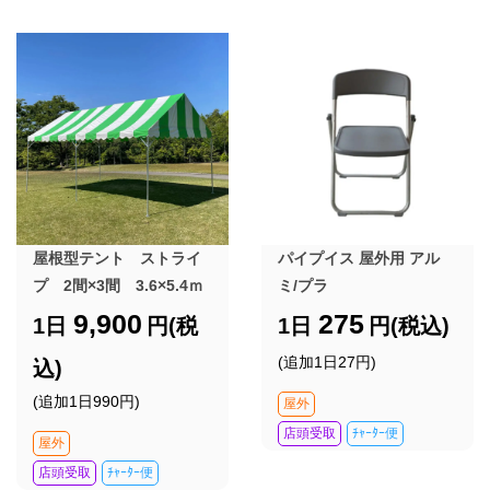
屋根型テント ストライ
パイプイス 屋外用 アル
プ 2間×3間 3.6×5.4ｍ
ミ/プラ
9,900
275
1日
円(税
1日
円(税込)
(追加1日27円)
込)
(追加1日990円)
屋外
店頭受取
ﾁｬｰﾀｰ便
屋外
店頭受取
ﾁｬｰﾀｰ便