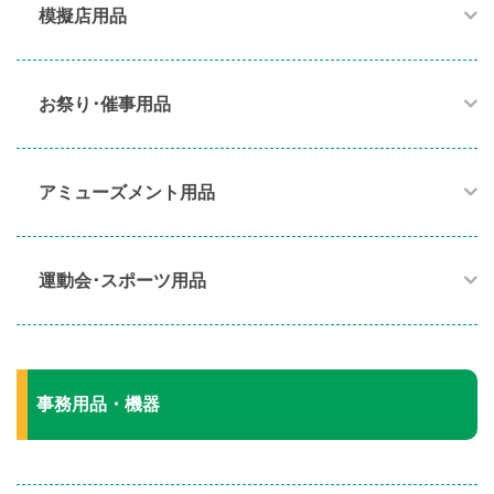
模擬店用品​
お祭り･催事用品​
アミューズメント用品​
運動会･スポーツ用品​
事務用品・機器