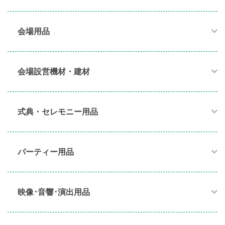
会場用品
会場設営機材・建材
式典・セレモニー用品
パーティー用品​
映像･音響･演出用品​