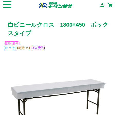
白ビニールクロス 1800×450 ボック
スタイプ
屋外･屋内
ﾁｬｰﾀｰ便
宅配OK
店頭受取