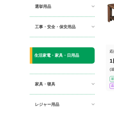
選挙用品
工事・安全・保安用品
応
生活家電・家具・日用品
(
屋
家具・寝具​
店
レジャー用品