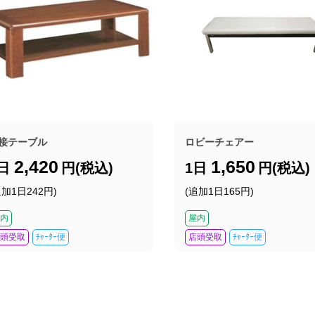
接テーブル
ロビーチェアー
2,420
1,650
1日
円(税込)
1日
円(税込)
追加1日242円)
(追加1日165円)
内
屋内
頭受取
ﾁｬｰﾀｰ便
店頭受取
ﾁｬｰﾀｰ便