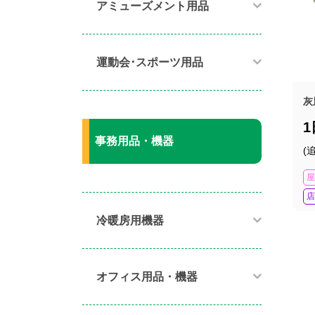
アミューズメント用品​
運動会･スポーツ用品​
灰
事務用品・機器
(
屋
店
冷暖房用機器​
オフィス用品・機器​