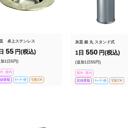
皿 卓上ステンレス
灰皿 銀 丸 スタンド式
55
550
1日
円(税込)
1日
円(税込)
追加1日5円)
(追加1日55円)
外･屋内
屋外･屋内
頭受取
ﾁｬｰﾀｰ便
宅配OK
店頭受取
ﾁｬｰﾀｰ便
宅配OK