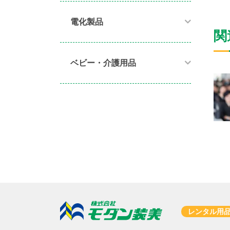
電化製品​
関
ベビー・介護用品​
レンタル用