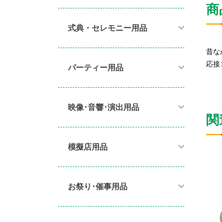
商
式典・セレモニー用品
昔な
応接
パーティー用品​
映像･音響･演出用品​
関
模擬店用品​
お祭り･催事用品​