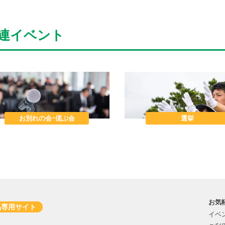
連イベント
お別れの会･偲ぶ会
選挙
お気
品専用サイト
イベ