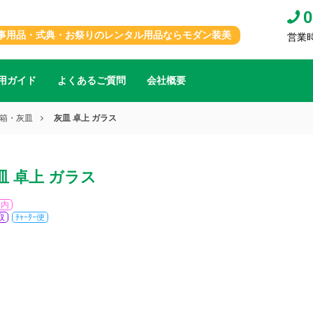
0
事用品・式典・お祭りのレンタル用品ならモダン装美
営業時間
用ガイド
よくあるご質問
会社概要
箱・灰皿
灰皿 卓上 ガラス
皿 卓上 ガラス
屋内
取
ﾁｬｰﾀｰ便