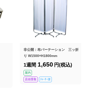
非公開：布パーテーション 三ッ折
り W1500×H1800mm
1,650
1週間
円(税込)
屋内
店頭受取
ﾁｬｰﾀｰ便