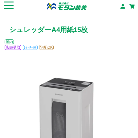
シュレッダーA4用紙15枚
屋内
店頭受取
ﾁｬｰﾀｰ便
宅配OK