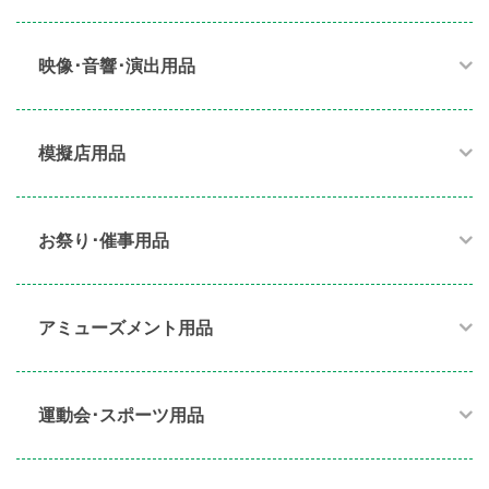
映像･音響･演出用品​
模擬店用品​
お祭り･催事用品​
アミューズメント用品​
運動会･スポーツ用品​