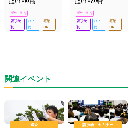
(追加1日55円)
(追加1日055円)
屋外･屋内
屋外･屋内
店頭受
ﾁｬｰﾀｰ
宅配
店頭受
ﾁｬｰﾀｰ
宅配
取
便
OK
取
便
OK
関連イベント
選挙
講演会・セミナー