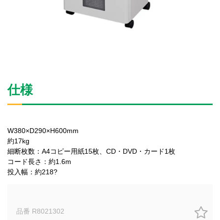
仕様
W380×D290×H600mm
約17kg
細断枚数：A4コピー用紙15枚、CD・DVD・カード1枚
コード長さ：約1.6m
投入幅：約218?
品番 R8021302