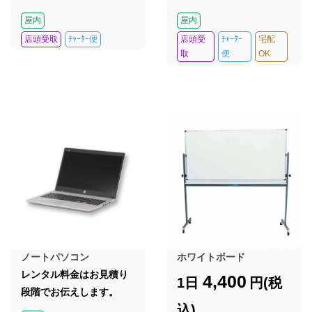
屋内
屋内
店頭受取
ﾁｬｰﾀｰ便
店頭受
ﾁｬｰﾀｰ
宅配
取
便
OK
ノートパソコン
ホワイトボード
レンタル料金はお見積り
4,400
1日
円(税
段階でお伝えします。
込)