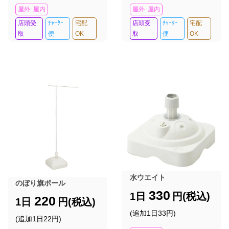
屋外･屋内
屋外･屋内
店頭受
ﾁｬｰﾀｰ
宅配
店頭受
ﾁｬｰﾀｰ
宅配
取
便
OK
取
便
OK
水ウエイト
のぼり旗ポール
330
1日
円(税込)
220
1日
円(税込)
(追加1日33円)
(追加1日22円)