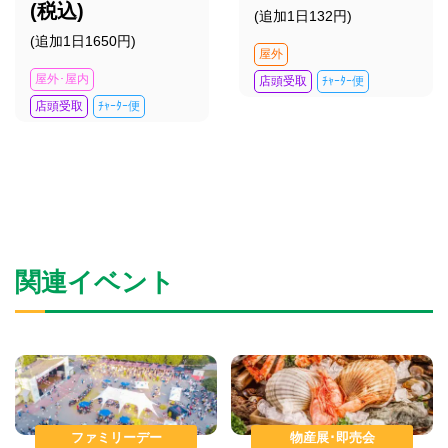
(税込)
(追加1日132円)
(追加1日1650円)
屋外
屋外･屋内
店頭受取
ﾁｬｰﾀｰ便
店頭受取
ﾁｬｰﾀｰ便
関連イベント
ファミリーデー
物産展･即売会