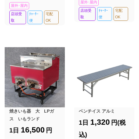
屋外･屋内
屋外･屋内
店頭受
ﾁｬｰﾀｰ
宅配
店頭受
ﾁｬｰﾀｰ
宅配
取
便
OK
取
便
OK
焼きいも器 大 LPガ
ベンチイス アルミ
ス いもランド
1,320
1日
円(税
16,500
1日
円
込)