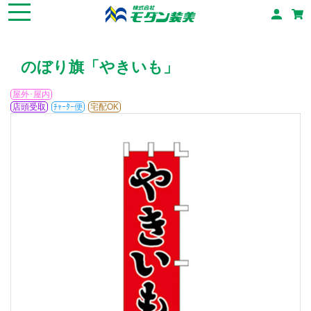
のぼり旗「やきいも」
屋外･屋内
店頭受取
ﾁｬｰﾀｰ便
宅配OK