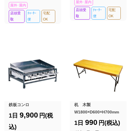
屋外･屋内
屋外･屋内
店頭受
ﾁｬｰﾀｰ
宅配
店頭受
ﾁｬｰﾀｰ
宅配
取
便
OK
取
便
OK
鉄板コンロ
机 木製
W1800×D600×H700mm
9,900
1日
円(税
990
1日
円(税込)
込)