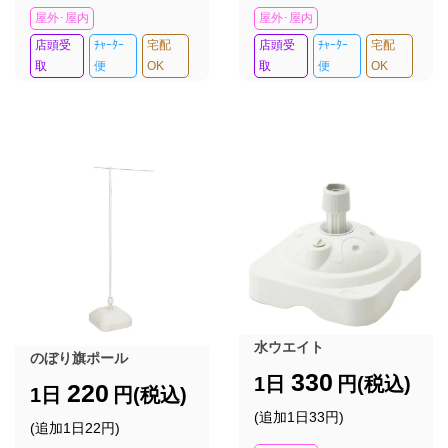
屋外･屋内
屋外･屋内
店頭受
ﾁｬｰﾀｰ
宅配
店頭受
ﾁｬｰﾀｰ
宅配
取
便
OK
取
便
OK
水ウエイト
のぼり旗ポール
330
1日
円(税込)
220
1日
円(税込)
(追加1日33円)
(追加1日22円)