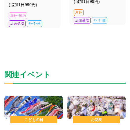
(追加1日99円)
(追加1日990円)
屋外
屋外･屋内
店頭受取
ﾁｬｰﾀｰ便
店頭受取
ﾁｬｰﾀｰ便
関連イベント
こどもの日
お花見