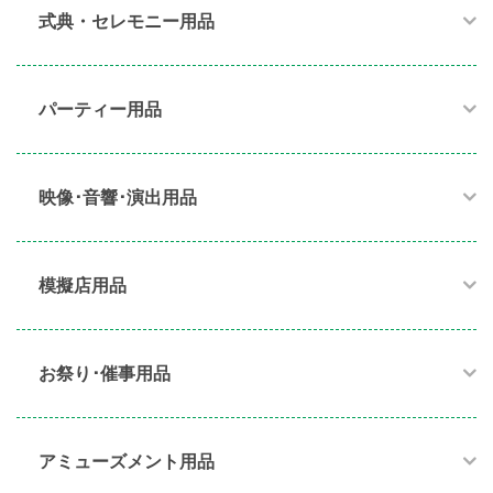
式典・セレモニー用品
パーティー用品​
映像･音響･演出用品​
模擬店用品​
お祭り･催事用品​
アミューズメント用品​