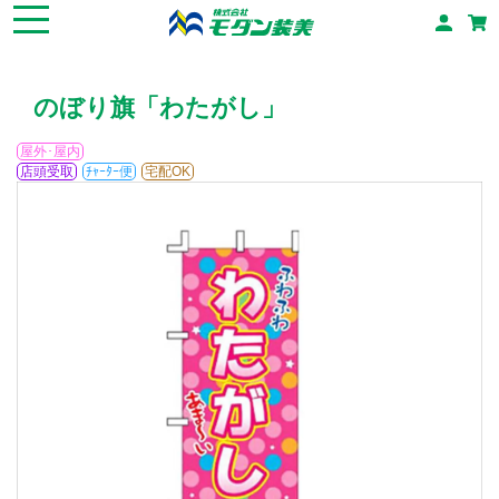
のぼり旗「わたがし」
屋外･屋内
店頭受取
ﾁｬｰﾀｰ便
宅配OK