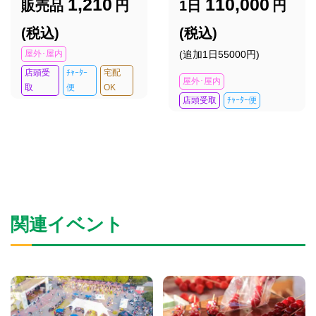
1,210
110,000
販売品
円
1日
円
(税込)
(税込)
屋外･屋内
(追加1日55000円)
店頭受
ﾁｬｰﾀｰ
宅配
屋外･屋内
取
便
OK
店頭受取
ﾁｬｰﾀｰ便
関連イベント