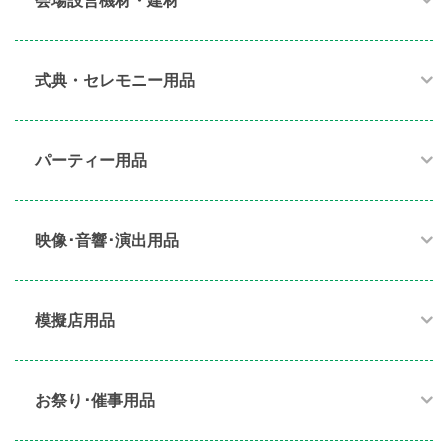
会場設営機材・建材
式典・セレモニー用品
パーティー用品​
映像･音響･演出用品​
模擬店用品​
お祭り･催事用品​