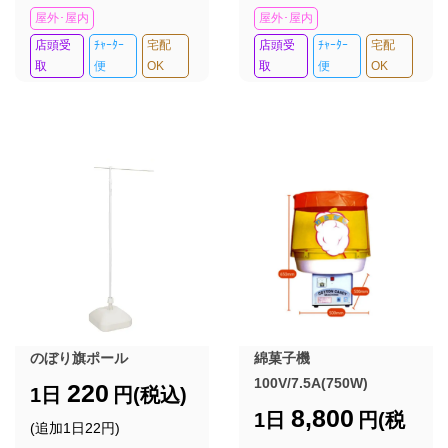
屋外･屋内
屋外･屋内
店頭受
ﾁｬｰﾀｰ
宅配
店頭受
ﾁｬｰﾀｰ
宅配
取
便
OK
取
便
OK
のぼり旗ポール
綿菓子機
100V/7.5A(750W)
220
1日
円(税込)
8,800
1日
円(税
(追加1日22円)