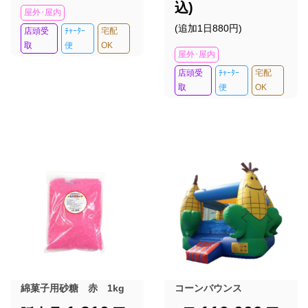
込)
屋外･屋内
(追加1日880円)
店頭受
ﾁｬｰﾀｰ
宅配
取
便
OK
屋外･屋内
店頭受
ﾁｬｰﾀｰ
宅配
取
便
OK
綿菓子用砂糖 赤 1kg
コーンバウンス