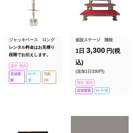
ジャッキベース ロング
仮設ステージ 階段
レンタル料金はお見積り
3,300
1日
円(税
段階でお伝えします。
込)
屋外･屋内
(追加1日330円)
店頭受
ﾁｬｰﾀｰ
宅配
取
便
OK
屋外･屋内
店頭受取
ﾁｬｰﾀｰ便