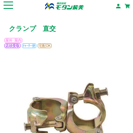
クランプ 直交
屋外･屋内
店頭受取
ﾁｬｰﾀｰ便
宅配OK