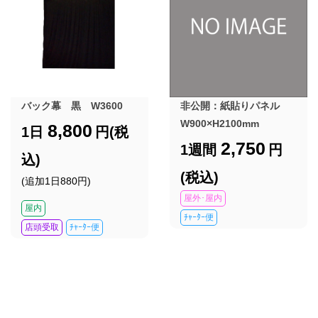
バック幕 黒 W3600
非公開：紙貼りパネル
W900×H2100mm
8,800
1日
円(税
2,750
1週間
円
込)
(税込)
(追加1日880円)
屋外･屋内
屋内
ﾁｬｰﾀｰ便
店頭受取
ﾁｬｰﾀｰ便