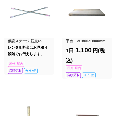
仮設ステージ 筋交い
平台 W1800×D900mm
レンタル料金はお見積り
1,100
1日
円(税
段階でお伝えします。
込)
屋外･屋内
屋外･屋内
店頭受取
ﾁｬｰﾀｰ便
店頭受取
ﾁｬｰﾀｰ便