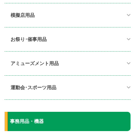
模擬店用品​
お祭り･催事用品​
アミューズメント用品​
運動会･スポーツ用品​
事務用品・機器