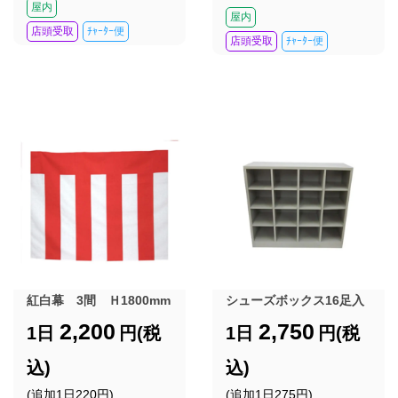
屋内
屋内
店頭受取
ﾁｬｰﾀｰ便
店頭受取
ﾁｬｰﾀｰ便
紅白幕 3間 Ｈ1800mm
シューズボックス16足入
2,200
2,750
1日
円(税
1日
円(税
込)
込)
(追加1日220円)
(追加1日275円)