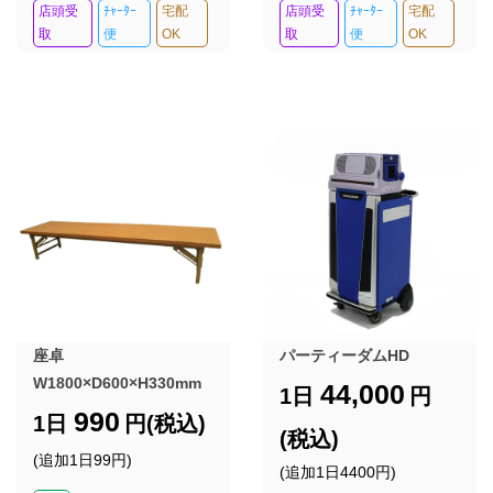
店頭受
ﾁｬｰﾀｰ
宅配
店頭受
ﾁｬｰﾀｰ
宅配
取
便
OK
取
便
OK
座卓
パーティーダムHD
W1800×D600×H330mm
44,000
1日
円
990
1日
円(税込)
(税込)
(追加1日99円)
(追加1日4400円)