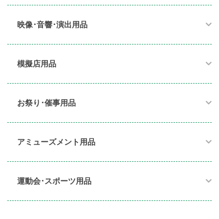
映像･音響･演出用品​
模擬店用品​
お祭り･催事用品​
アミューズメント用品​
運動会･スポーツ用品​