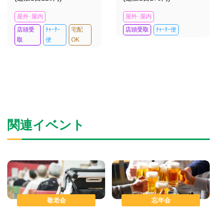
屋外･屋内
屋外･屋内
店頭受
ﾁｬｰﾀｰ
宅配
店頭受取
ﾁｬｰﾀｰ便
取
便
OK
関連イベント
敬老会
忘年会