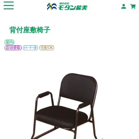
背付座敷椅子
屋内
店頭受取
ﾁｬｰﾀｰ便
宅配OK