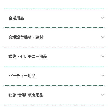
会場用品
会場設営機材・建材
式典・セレモニー用品
パーティー用品​
映像･音響･演出用品​