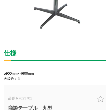
仕様
φ900mm×H600mm
天板色：白
品番 R7023701
商談テーブル 丸型