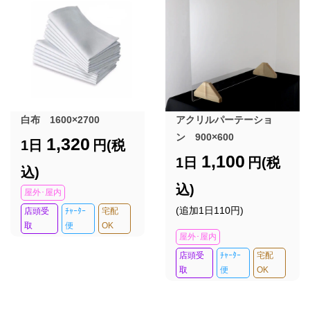
白布 1600×2700
アクリルパーテーショ
ン 900×600
1,320
1日
円(税
1,100
1日
円(税
込)
込)
屋外･屋内
(追加1日110円)
店頭受
ﾁｬｰﾀｰ
宅配
取
便
OK
屋外･屋内
店頭受
ﾁｬｰﾀｰ
宅配
取
便
OK