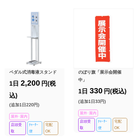
ペダル式消毒液スタンド
のぼり旗「展示会開催
中」
2,200
1日
円(税
330
1日
円(税込)
込)
(追加1日33円)
(追加1日220円)
屋外･屋内
屋外･屋内
店頭受
ﾁｬｰﾀｰ
宅配
店頭受
ﾁｬｰﾀｰ
宅配
取
便
OK
取
便
OK