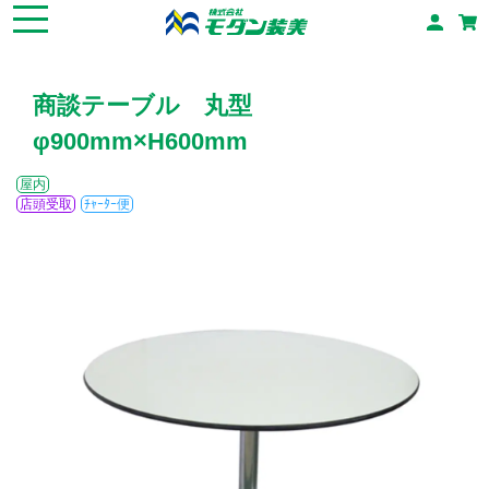
商談テーブル 丸型
φ900mm×H600mm
屋内
店頭受取
ﾁｬｰﾀｰ便