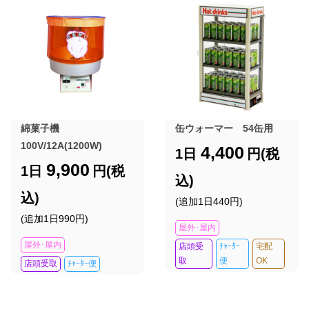
綿菓子機
缶ウォーマー 54缶用
100V/12A(1200W)
4,400
1日
円(税
9,900
1日
円(税
込)
込)
(追加1日440円)
(追加1日990円)
屋外･屋内
屋外･屋内
店頭受
ﾁｬｰﾀｰ
宅配
取
便
OK
店頭受取
ﾁｬｰﾀｰ便