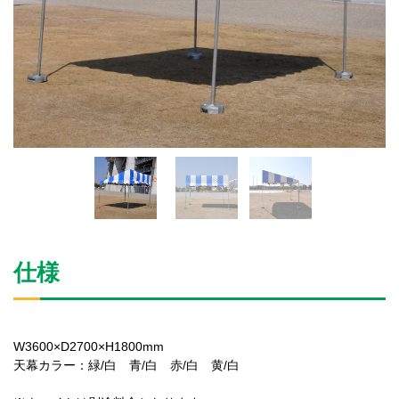
仕様
W3600×D2700×H1800mm
天幕カラー：緑/白 青/白 赤/白 黄/白