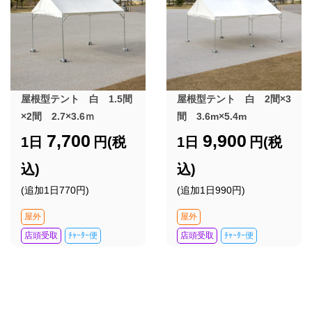
屋根型テント 白 1.5間
屋根型テント 白 2間×3
×2間 2.7×3.6ｍ
間 3.6m×5.4m
7,700
9,900
1日
円(税
1日
円(税
込)
込)
(追加1日770円)
(追加1日990円)
屋外
屋外
店頭受取
ﾁｬｰﾀｰ便
店頭受取
ﾁｬｰﾀｰ便