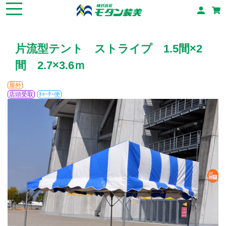
片流型テント ストライプ 1.5間×2
間 2.7×3.6ｍ
屋外
店頭受取
ﾁｬｰﾀｰ便