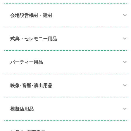
会場設営機材・建材
式典・セレモニー用品
パーティー用品​
映像･音響･演出用品​
模擬店用品​