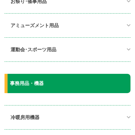
お祭り･催事用品​
アミューズメント用品​
運動会･スポーツ用品​
事務用品・機器
冷暖房用機器​