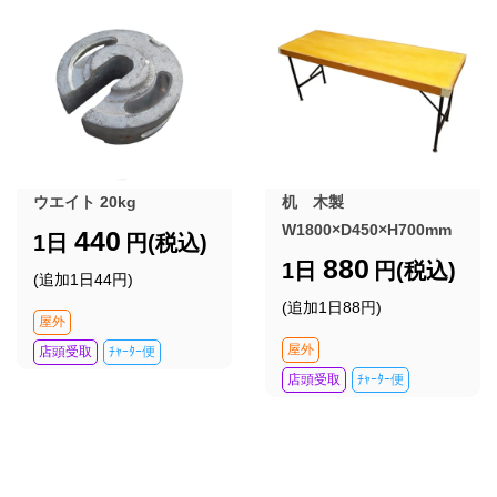
ウエイト 20kg
机 木製
W1800×D450×H700mm
440
1日
円(税込)
880
1日
円(税込)
(追加1日44円)
(追加1日88円)
屋外
屋外
店頭受取
ﾁｬｰﾀｰ便
店頭受取
ﾁｬｰﾀｰ便