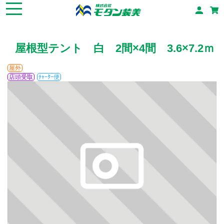
屋根型テント 白 2間×4間 3.6×7.2ｍ
屋外
店頭受取
ﾁｬｰﾀｰ便