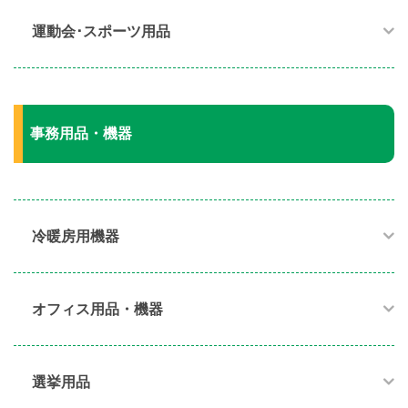
運動会･スポーツ用品​
事務用品・機器
冷暖房用機器​
オフィス用品・機器​
選挙用品