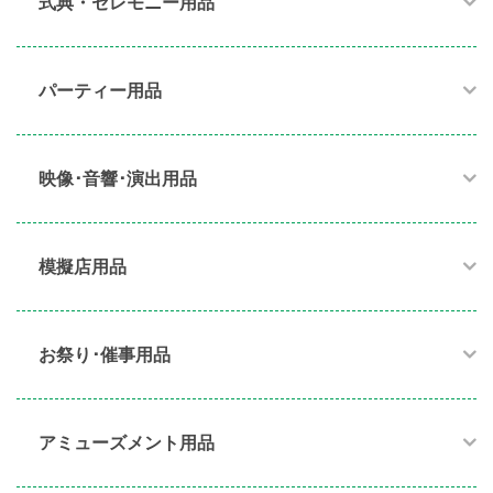
式典・セレモニー用品
パーティー用品​
映像･音響･演出用品​
模擬店用品​
お祭り･催事用品​
アミューズメント用品​