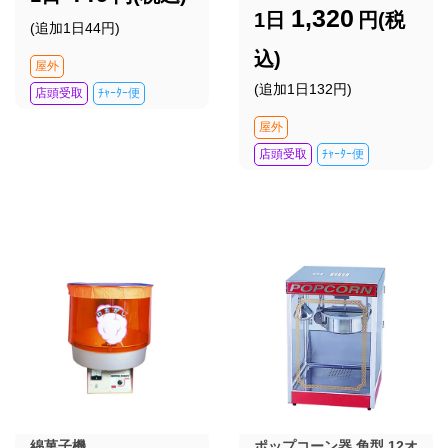
1,320
1日
円(税
(追加1日44円)
込)
屋外
(追加1日132円)
店頭受取
ﾁｬｰﾀｰ便
屋外
店頭受取
ﾁｬｰﾀｰ便
綿菓子機
ポップコーン器 角型 12オ