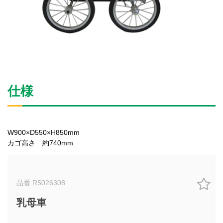
仕様
W900×D550×H850mm
カゴ高さ 約740mm
品番 R5026308
乳母車