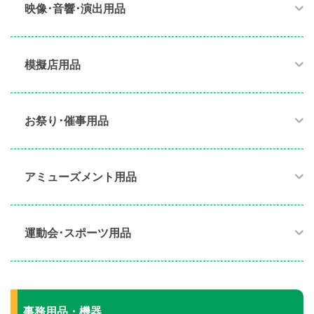
映像･音響･演出用品​
模擬店用品​
お祭り･催事用品​
アミューズメント用品​
運動会･スポーツ用品​
事務用品・機器