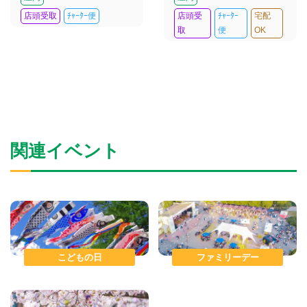
店頭受取
ﾁｬｰﾀｰ便
店頭受
ﾁｬｰﾀｰ
宅配
取
便
OK
関連イベント
こどもの日
ファミリーデー