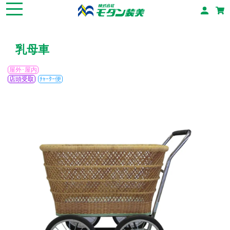
乳母車
屋外･屋内
店頭受取
ﾁｬｰﾀｰ便