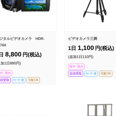
ジタルビデオカメラ HDR-
ビデオカメラ三脚
760
1,100
1日
円(税込)
8,800
1日
円(税込)
(追加1日110円)
追加1日880円)
屋外･屋内
外･屋内
店頭受取
ﾁｬｰﾀｰ便
宅配OK
頭受取
ﾁｬｰﾀｰ便
宅配OK