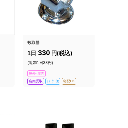
数取器
330
1日
円(税込)
(追加1日33円)
屋外･屋内
店頭受取
ﾁｬｰﾀｰ便
宅配OK