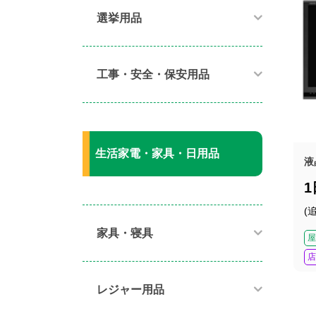
選挙用品
工事・安全・保安用品
生活家電・家具・日用品
液
(
家具・寝具​
屋
店
レジャー用品