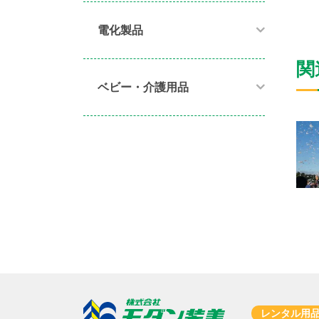
電化製品​
関
ベビー・介護用品​
レンタル用