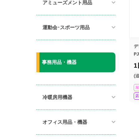
アミューズメント用品​
運動会･スポーツ用品​
デ
PJ
事務用品・機器
(
屋
店
冷暖房用機器​
オフィス用品・機器​