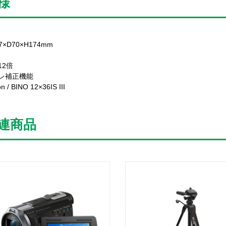
様
7×D70×H174mm
12倍
レ補正機能
n / BINO 12×36IS III
連商品