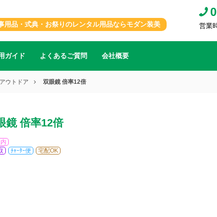
0
事用品・式典・お祭りのレンタル用品ならモダン装美
営業時間
用ガイド
よくあるご質問
会社概要
アウトドア
双眼鏡 倍率12倍
眼鏡 倍率12倍
屋内
取
ﾁｬｰﾀｰ便
宅配OK