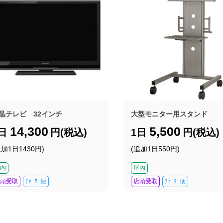
晶テレビ 32インチ
大型モニター用スタンド
14,300
5,500
1日
円(税込)
1日
円(税込)
追加1日1430円)
(追加1日550円)
内
屋内
頭受取
ﾁｬｰﾀｰ便
店頭受取
ﾁｬｰﾀｰ便