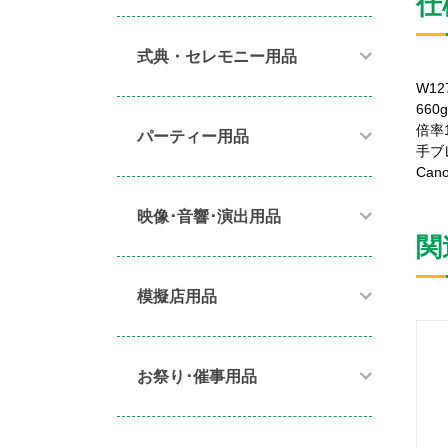
仕
式典・セレモニー用品
W12
660g
倍率
パーティー用品​
手ブ
Cano
映像･音響･演出用品​
関
模擬店用品​
お祭り･催事用品​