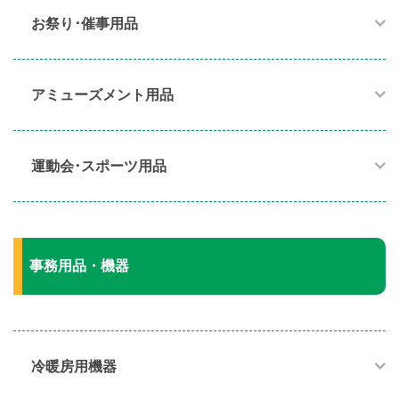
お祭り･催事用品​
アミューズメント用品​
運動会･スポーツ用品​
事務用品・機器
冷暖房用機器​