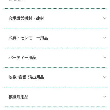
会場設営機材・建材
式典・セレモニー用品
パーティー用品​
映像･音響･演出用品​
模擬店用品​