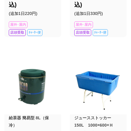
込)
込)
(追加1日220円)
(追加1日330円)
屋外･屋内
屋外･屋内
店頭受取
ﾁｬｰﾀｰ便
店頭受取
ﾁｬｰﾀｰ便
給茶器 簡易型 8L（保
ジュースストッカー
冷）
150L 1000×600×Ｈ