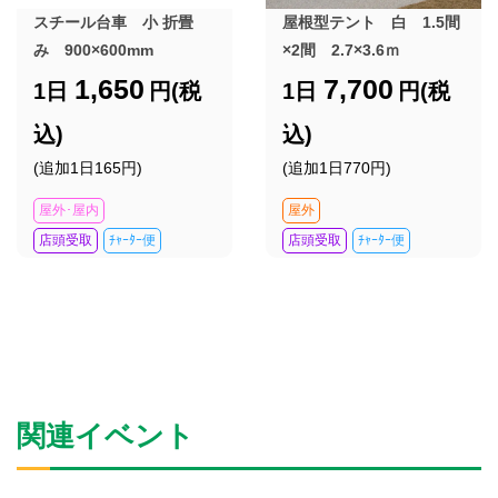
スチール台車 小 折畳
屋根型テント 白 1.5間
み 900×600mm
×2間 2.7×3.6ｍ
1,650
7,700
1日
円(税
1日
円(税
込)
込)
(追加1日165円)
(追加1日770円)
屋外･屋内
屋外
店頭受取
ﾁｬｰﾀｰ便
店頭受取
ﾁｬｰﾀｰ便
関連イベント