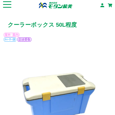
クーラーボックス 50L程度
屋外･屋内
ﾁｬｰﾀｰ便
店頭受取