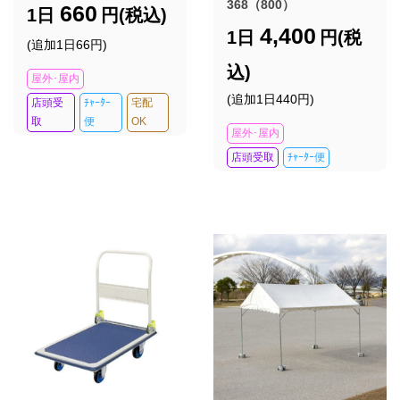
368（800）
660
1日
円(税込)
4,400
1日
円(税
(追加1日66円)
込)
屋外･屋内
(追加1日440円)
店頭受
ﾁｬｰﾀｰ
宅配
取
便
OK
屋外･屋内
店頭受取
ﾁｬｰﾀｰ便