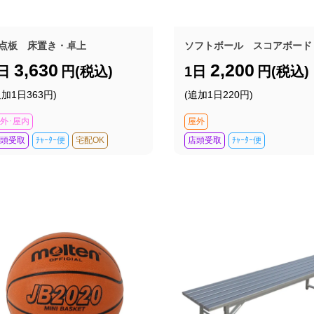
点板 床置き・卓上
ソフトボール スコアボード
3,630
2,200
1日
円(税込)
1日
円(税込)
追加1日363円)
(追加1日220円)
外･屋内
屋外
頭受取
ﾁｬｰﾀｰ便
宅配OK
店頭受取
ﾁｬｰﾀｰ便