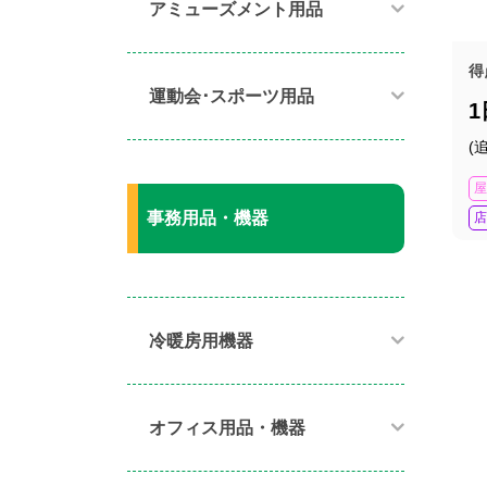
アミューズメント用品​
得
運動会･スポーツ用品​
(
屋
事務用品・機器
店
冷暖房用機器​
オフィス用品・機器​