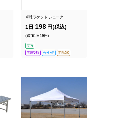
卓球ラケット シェーク
198
1日
円(税込)
(追加1日19円)
屋内
店頭受取
ﾁｬｰﾀｰ便
宅配OK