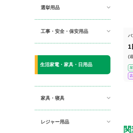
選挙用品
工事・安全・保安用品
バ
(
生活家電・家具・日用品
屋
店
家具・寝具​
レジャー用品
関