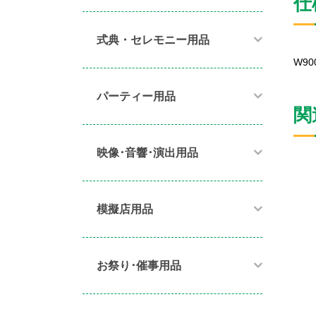
仕
式典・セレモニー用品
W90
パーティー用品​
関
映像･音響･演出用品​
模擬店用品​
お祭り･催事用品​