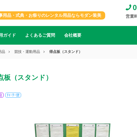
0
事用品・式典・お祭りのレンタル用品ならモダン装美
営業時間
用ガイド
よくあるご質問
会社概要
用品
競技・運動用品
得点板（スタンド）
点板（スタンド）
取
ﾁｬｰﾀｰ便