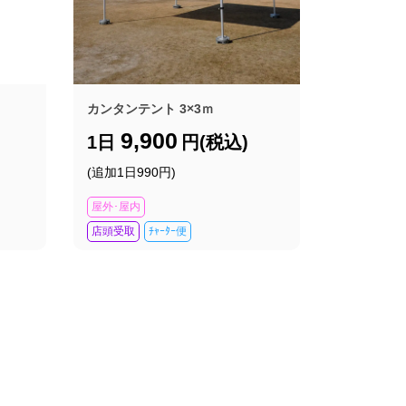
カンタンテント 3×3ｍ
9,900
1日
円(税込)
(追加1日990円)
屋外･屋内
店頭受取
ﾁｬｰﾀｰ便