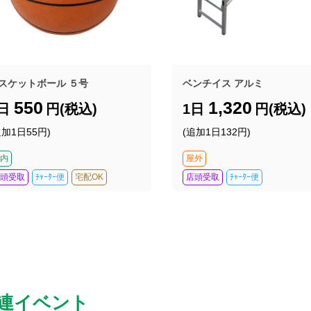
スケットボール ５号
ベンチイス アルミ
550
1,320
1日
円(税込)
1日
円(税込)
追加1日55円)
(追加1日132円)
内
屋外
頭受取
ﾁｬｰﾀｰ便
宅配OK
店頭受取
ﾁｬｰﾀｰ便
連イベント