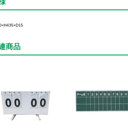
様
0×H435×D15
連商品