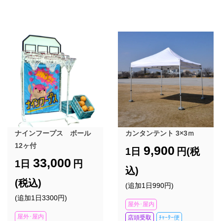
ナインフープス ボール
カンタンテント 3×3ｍ
12ヶ付
9,900
1日
円(税
33,000
1日
円
込)
(税込)
(追加1日990円)
(追加1日3300円)
屋外･屋内
屋外･屋内
店頭受取
ﾁｬｰﾀｰ便