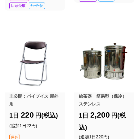
店頭受取
ﾁｬｰﾀｰ便
非公開：パイプイス 屋外
給茶器 簡易型（保冷）
用
ステンレス
220
2,200
1日
円(税込)
1日
円(税
(追加1日22円)
込)
(追加1日220円)
屋外