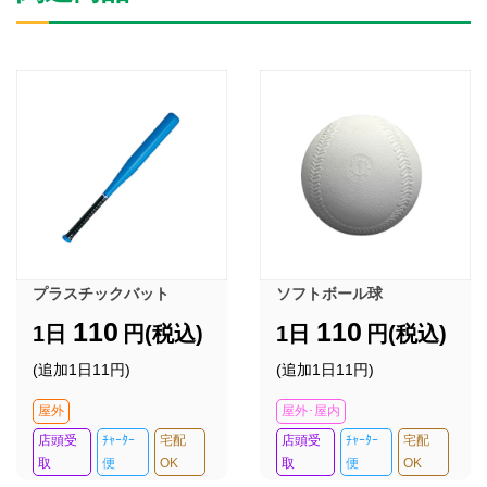
プラスチックバット
ソフトボール球
110
110
1日
円(税込)
1日
円(税込)
(追加1日11円)
(追加1日11円)
屋外
屋外･屋内
店頭受
ﾁｬｰﾀｰ
宅配
店頭受
ﾁｬｰﾀｰ
宅配
取
便
OK
取
便
OK