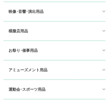
映像･音響･演出用品​
模擬店用品​
お祭り･催事用品​
アミューズメント用品​
運動会･スポーツ用品​