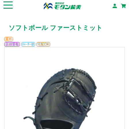
ソフトボール ファーストミット
屋外
店頭受取
ﾁｬｰﾀｰ便
宅配OK