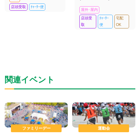
店頭受取
ﾁｬｰﾀｰ便
屋外･屋内
店頭受
ﾁｬｰﾀｰ
宅配
取
便
OK
関連イベント
ファミリーデー
運動会