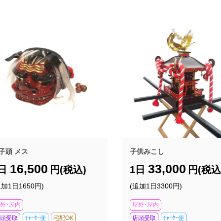
子頭 メス
子供みこし
16,500
33,000
1日
円(税込)
1日
円(税込
追加1日1650円)
(追加1日3300円)
外･屋内
屋外･屋内
頭受取
ﾁｬｰﾀｰ便
宅配OK
店頭受取
ﾁｬｰﾀｰ便