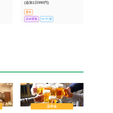
(追加1日990円)
屋外
店頭受取
ﾁｬｰﾀｰ便
忘年会