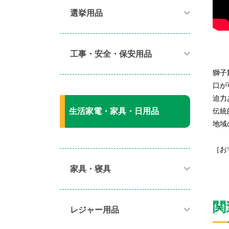
選挙用品
工事・安全・保安用品
獅子
口が
迫力
伝統
生活家電・家具・日用品
地域
［お
家具・寝具​
関
レジャー用品