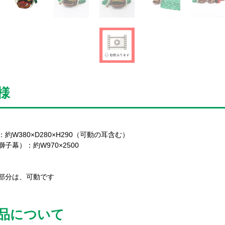
様
：約W380×D280×H290（可動の耳含む）
獅子幕）：約W970×2500
部分は、可動です
品について