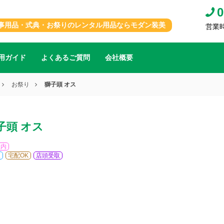
0
事用品・式典・お祭りのレンタル用品ならモダン装美
営業時間
用ガイド
よくあるご質問
会社概要
お祭り
獅子頭 オス
子頭 オス
屋内
便
宅配OK
店頭受取