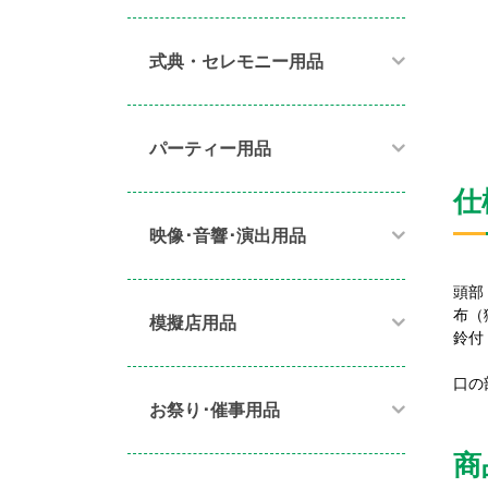
式典・セレモニー用品
パーティー用品​
仕
映像･音響･演出用品​
頭部
布（
模擬店用品​
鈴付
口の
お祭り･催事用品​
商