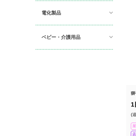
電化製品​
ベビー・介護用品​
獅
(
屋
店