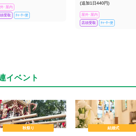
(追加1日440円)
外･屋内
屋外･屋内
頭受取
ﾁｬｰﾀｰ便
店頭受取
ﾁｬｰﾀｰ便
連イベント
秋祭り
結婚式