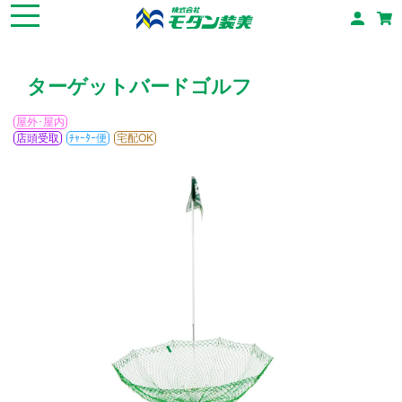
ターゲットバードゴルフ
屋外･屋内
店頭受取
ﾁｬｰﾀｰ便
宅配OK