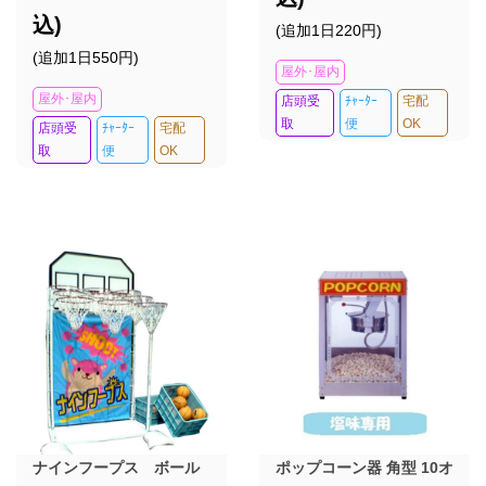
込)
(追加1日220円)
(追加1日550円)
屋外･屋内
屋外･屋内
店頭受
ﾁｬｰﾀｰ
宅配
取
便
OK
店頭受
ﾁｬｰﾀｰ
宅配
取
便
OK
ナインフープス ボール
ポップコーン器 角型 10オ