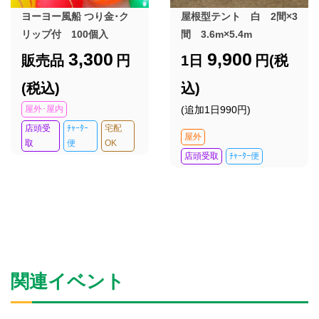
ヨーヨー風船 つり金･ク
屋根型テント 白 2間×3
リップ付 100個入
間 3.6m×5.4m
3,300
9,900
販売品
円
1日
円(税
(税込)
込)
屋外･屋内
(追加1日990円)
店頭受
ﾁｬｰﾀｰ
宅配
屋外
取
便
OK
店頭受取
ﾁｬｰﾀｰ便
関連イベント