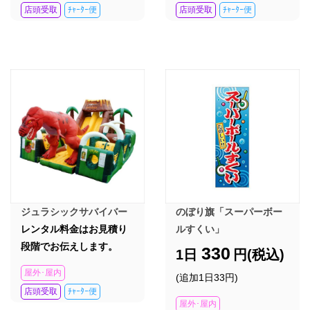
店頭受取
ﾁｬｰﾀｰ便
店頭受取
ﾁｬｰﾀｰ便
ジュラシックサバイバー
のぼり旗「スーパーボー
レンタル料金はお見積り
ルすくい」
段階でお伝えします。
330
1日
円(税込)
屋外･屋内
(追加1日33円)
店頭受取
ﾁｬｰﾀｰ便
屋外･屋内