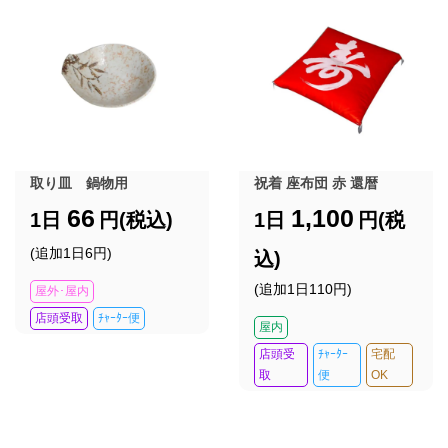
取り皿 鍋物用
祝着 座布団 赤 還暦
66
1,100
1日
円(税込)
1日
円(税
(追加1日6円)
込)
(追加1日110円)
屋外･屋内
店頭受取
ﾁｬｰﾀｰ便
屋内
店頭受
ﾁｬｰﾀｰ
宅配
取
便
OK