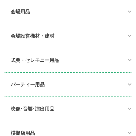
会場用品
会場設営機材・建材
式典・セレモニー用品
パーティー用品​
映像･音響･演出用品​
模擬店用品​