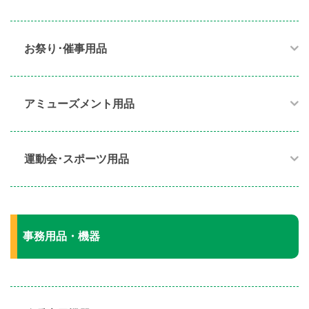
お祭り･催事用品​
アミューズメント用品​
運動会･スポーツ用品​
事務用品・機器