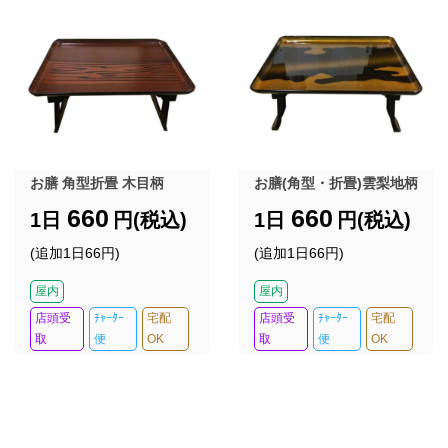
お膳 角型折畳 木目柄
お膳(角型・折畳)雲梨地柄
660
660
1日
円(税込)
1日
円(税込)
(追加1日66円)
(追加1日66円)
屋内
屋内
店頭受
ﾁｬｰﾀｰ
宅配
店頭受
ﾁｬｰﾀｰ
宅配
取
便
OK
取
便
OK