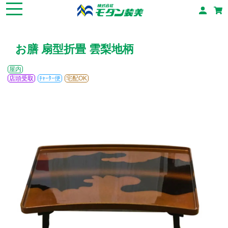
お膳 扇型折畳 雲梨地柄
屋内
店頭受取
ﾁｬｰﾀｰ便
宅配OK