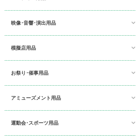
映像･音響･演出用品​
模擬店用品​
お祭り･催事用品​
アミューズメント用品​
運動会･スポーツ用品​