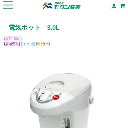
電気ポット 3.0L
屋外･屋内
店頭受取
ﾁｬｰﾀｰ便
宅配OK