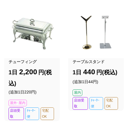
チューフィング
テーブルスタンド
2,200
440
1日
円(税
1日
円(税込)
(追加1日44円)
込)
(追加1日220円)
屋内
店頭受
ﾁｬｰﾀｰ
宅配
屋外･屋内
取
便
OK
店頭受
ﾁｬｰﾀｰ
宅配
取
便
OK