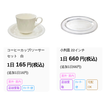
コーヒーカップ/ソーサー
小判皿 22インチ
セット 白
660
1日
円(税込)
165
1日
円(税込)
(追加1日66円)
(追加1日16円)
屋外･屋内
屋外･屋内
店頭受
ﾁｬｰﾀｰ
宅配
取
便
OK
店頭受取
ﾁｬｰﾀｰ便