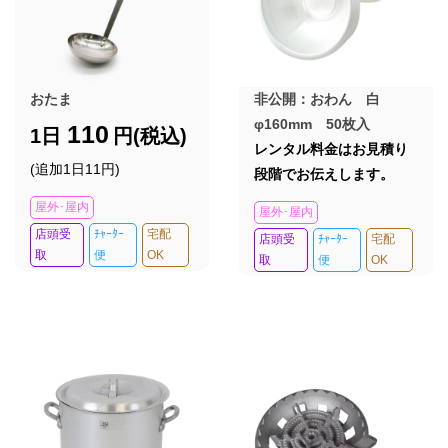
おたま
非公開：おわん 白
φ160mm 50枚入
110
1日
円(税込)
レンタル料金はお見積り
(追加1日11円)
段階でお伝えします。
屋外･屋内
屋外･屋内
店頭受
ﾁｬｰﾀｰ
宅配
店頭受
ﾁｬｰﾀｰ
宅配
取
便
OK
取
便
OK