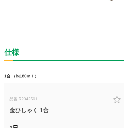
仕様
1合 （約180ｍｌ）
品番 R2042501
金ひしゃく 1合
1日