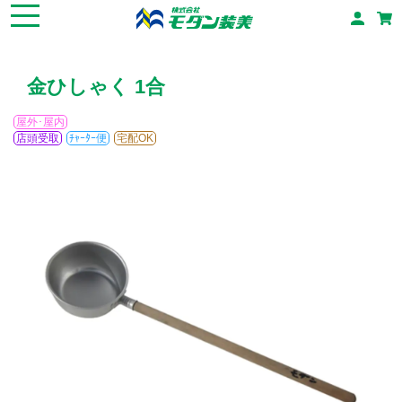
金ひしゃく 1合
屋外･屋内
店頭受取
ﾁｬｰﾀｰ便
宅配OK