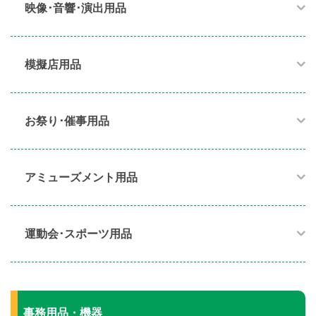
映像･音響･演出用品​
模擬店用品​
お祭り･催事用品​
アミューズメント用品​
運動会･スポーツ用品​
事務用品・機器