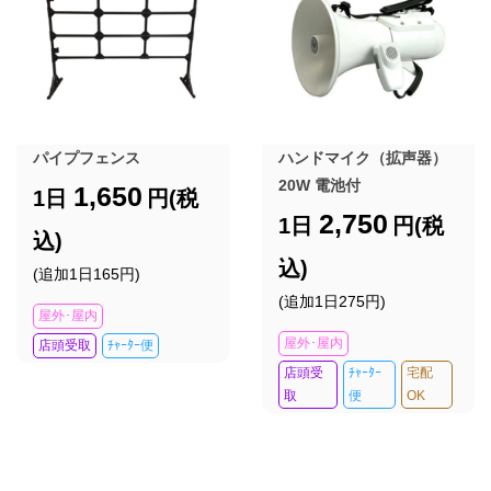
パイプフェンス
ハンドマイク（拡声器）
20W 電池付
1,650
1日
円(税
2,750
1日
円(税
込)
込)
(追加1日165円)
(追加1日275円)
屋外･屋内
屋外･屋内
店頭受取
ﾁｬｰﾀｰ便
店頭受
ﾁｬｰﾀｰ
宅配
取
便
OK