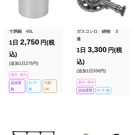
寸胴鍋 45L
ガスコンロ 鋳物 ３
連
2,750
1日
円(税
3,300
1日
円(税
込)
込)
(追加1日275円)
(追加1日330円)
屋外･屋内
屋外･屋内
店頭受
ﾁｬｰﾀｰ
宅配
取
便
OK
店頭受取
ﾁｬｰﾀｰ便