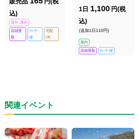
165
販売品
円(税
1,100
1日
円(税
込)
込)
屋外･屋内
(追加1日110円)
店頭受
ﾁｬｰﾀｰ
宅配
取
便
OK
屋内
店頭受取
ﾁｬｰﾀｰ便
関連イベント