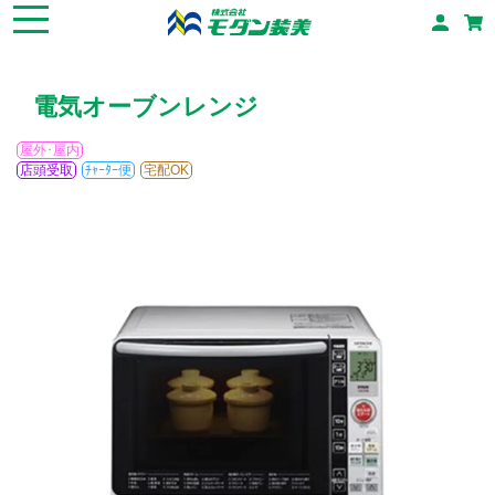
電気オーブンレンジ
屋外･屋内
店頭受取
ﾁｬｰﾀｰ便
宅配OK