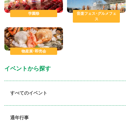
学園祭
音楽フェス･グルメフェ
ス
物産展･即売会
イベントから探す
すべてのイベント
通年行事