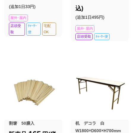
(追加1日33円)
込)
(追加1日495円)
屋外･屋内
店頭受
ﾁｬｰﾀｰ
宅配
屋外･屋内
取
便
OK
店頭受取
ﾁｬｰﾀｰ便
割箸 50膳入
机 デコラ 白
W1800×D600×H700mm