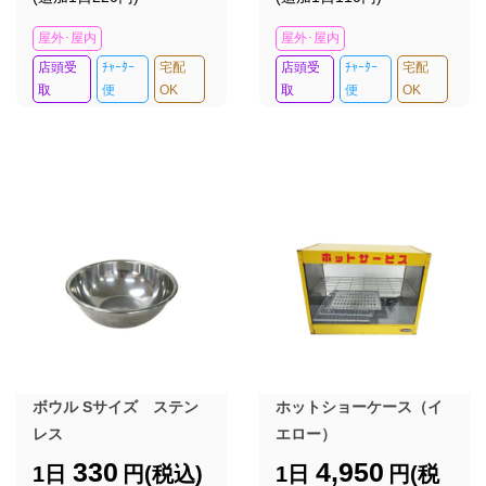
屋外･屋内
屋外･屋内
店頭受
ﾁｬｰﾀｰ
宅配
店頭受
ﾁｬｰﾀｰ
宅配
取
便
OK
取
便
OK
ボウル Sサイズ ステン
ホットショーケース（イ
レス
エロー）
330
4,950
1日
円(税込)
1日
円(税