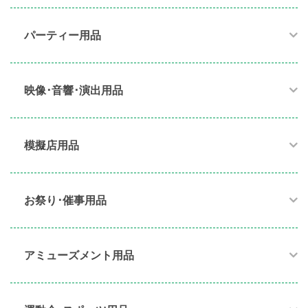
パーティー用品​
映像･音響･演出用品​
模擬店用品​
お祭り･催事用品​
アミューズメント用品​