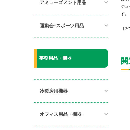
アミューズメント用品​
ジュ
す。
運動会･スポーツ用品​
［お
事務用品・機器
関
冷暖房用機器​
オフィス用品・機器​