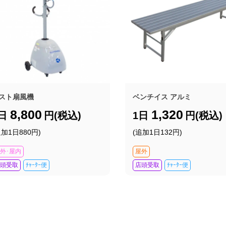
スト扇風機
ベンチイス アルミ
8,800
1,320
1日
円(税込)
1日
円(税込)
追加1日880円)
(追加1日132円)
外･屋内
屋外
頭受取
ﾁｬｰﾀｰ便
店頭受取
ﾁｬｰﾀｰ便