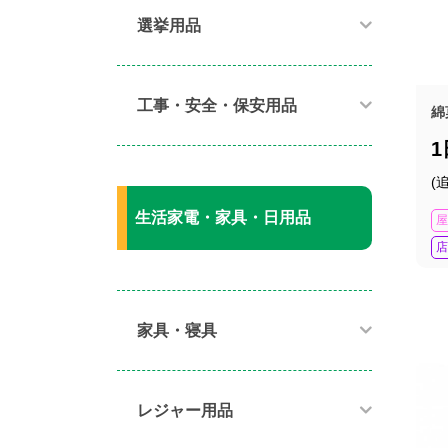
選挙用品
工事・安全・保安用品
綿
(
生活家電・家具・日用品
屋
店
家具・寝具​
レジャー用品