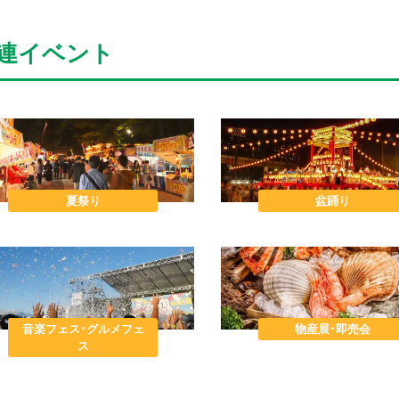
連イベント
夏祭り
盆踊り
音楽フェス･グルメフェ
物産展･即売会
ス