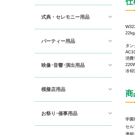
仕
式典・セレモニー用品
W32
22kg
パーティー用品​
タン
AC
消費
220
映像･音響･演出用品​
冷却
模擬店用品​
商
お祭り･催事用品​
学園
セル
透明