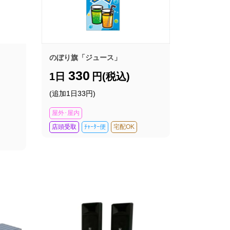
のぼり旗「ジュース」
330
1日
円(税込)
(追加1日33円)
屋外･屋内
店頭受取
ﾁｬｰﾀｰ便
宅配OK