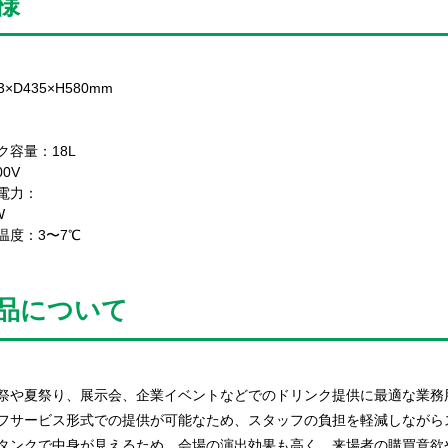
様
3×D435×H580mm
ク容量：18L
100V
電力：
W
温度：3〜7℃
品について
祭や夏祭り、展示会、企業イベントなどでのドリンク提供に最適な業務
フサービス形式での提供が可能なため、スタッフの負担を軽減しながら
タンクで中身が見えるため、会場の演出効果も高く、来場者の購買意欲