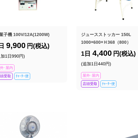
菓子機 100V/12A(1200W)
ジュースストッカー 150L
1000×600×Ｈ368（800）
9,900
1日
円(税込)
4,400
1日
円(税込)
追加1日990円)
(追加1日440円)
外･屋内
屋外･屋内
頭受取
ﾁｬｰﾀｰ便
店頭受取
ﾁｬｰﾀｰ便