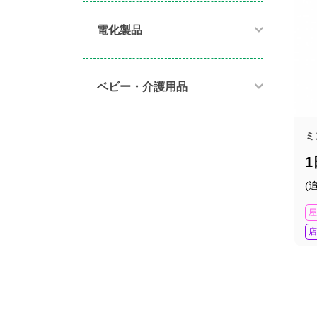
電化製品​
ベビー・介護用品​
ミ
(
屋
店