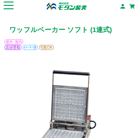
ワッフルベーカー ソフト (1連式)
屋外･屋内
店頭受取
ﾁｬｰﾀｰ便
宅配OK