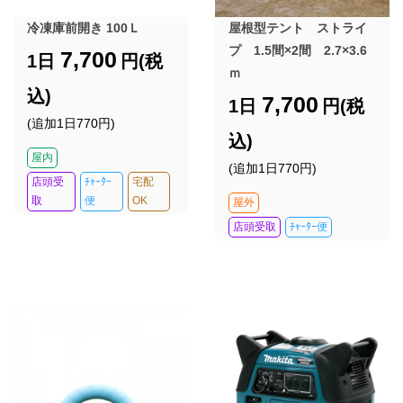
冷凍庫前開き 100Ｌ
屋根型テント ストライ
プ 1.5間×2間 2.7×3.6
7,700
1日
円(税
ｍ
込)
7,700
1日
円(税
(追加1日770円)
込)
屋内
(追加1日770円)
店頭受
ﾁｬｰﾀｰ
宅配
取
便
OK
屋外
店頭受取
ﾁｬｰﾀｰ便