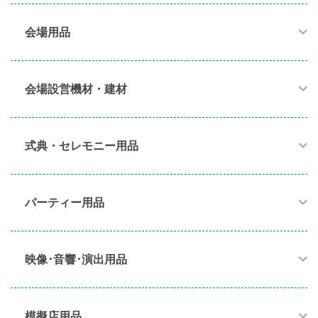
会場用品
会場設営機材・建材
式典・セレモニー用品
パーティー用品​
映像･音響･演出用品​
模擬店用品​