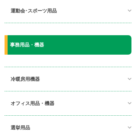
運動会･スポーツ用品​
事務用品・機器
冷暖房用機器​
オフィス用品・機器​
選挙用品