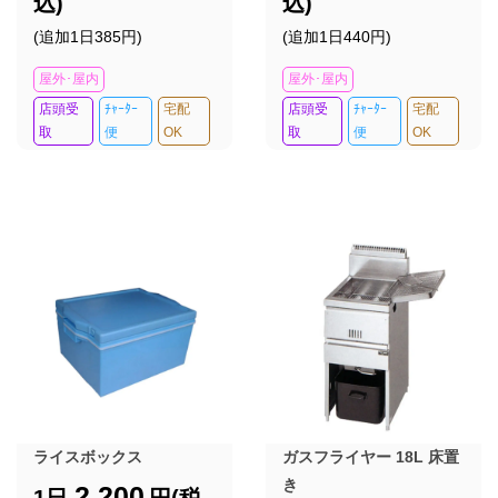
込)
込)
(追加1日385円)
(追加1日440円)
屋外･屋内
屋外･屋内
店頭受
ﾁｬｰﾀｰ
宅配
店頭受
ﾁｬｰﾀｰ
宅配
取
便
OK
取
便
OK
ライスボックス
ガスフライヤー 18L 床置
き
2,200
1日
円(税