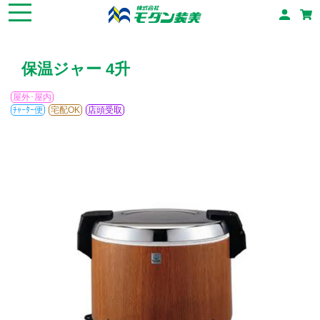
保温ジャー 4升
屋外･屋内
ﾁｬｰﾀｰ便
宅配OK
店頭受取