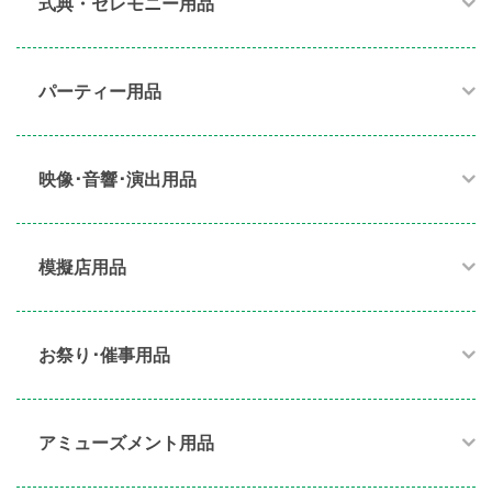
式典・セレモニー用品
パーティー用品​
映像･音響･演出用品​
模擬店用品​
お祭り･催事用品​
アミューズメント用品​