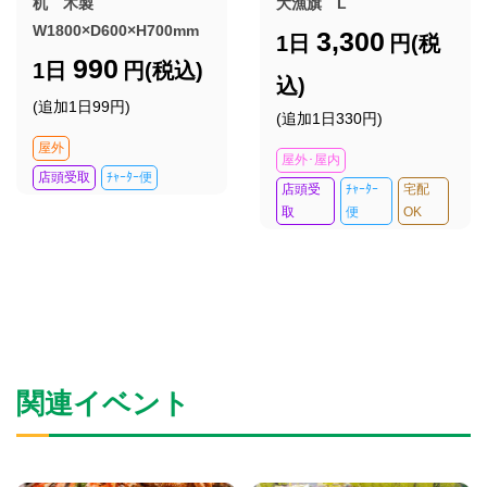
机 木製
大漁旗 L
W1800×D600×H700mm
3,300
1日
円(税
990
1日
円(税込)
込)
(追加1日99円)
(追加1日330円)
屋外
屋外･屋内
店頭受取
ﾁｬｰﾀｰ便
店頭受
ﾁｬｰﾀｰ
宅配
取
便
OK
関連イベント