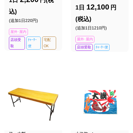
12,100
1日
円
込)
(税込)
(追加1日220円)
(追加1日1210円)
屋外･屋内
屋外･屋内
店頭受
ﾁｬｰﾀｰ
宅配
取
便
OK
店頭受取
ﾁｬｰﾀｰ便