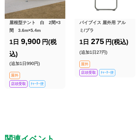
屋根型テント 白 2間×3
パイプイス 屋外用 アル
間 3.6m×5.4m
ミ/プラ
9,900
275
1日
円(税
1日
円(税込)
(追加1日27円)
込)
(追加1日990円)
屋外
店頭受取
ﾁｬｰﾀｰ便
屋外
店頭受取
ﾁｬｰﾀｰ便
関連イベント