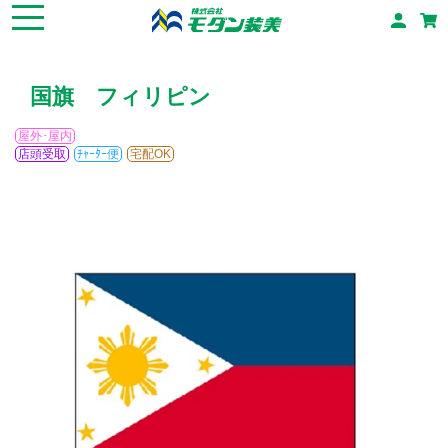
国旗 フィリピン
屋外･屋内
店頭受取
ﾁｬｰﾀｰ便
宅配OK