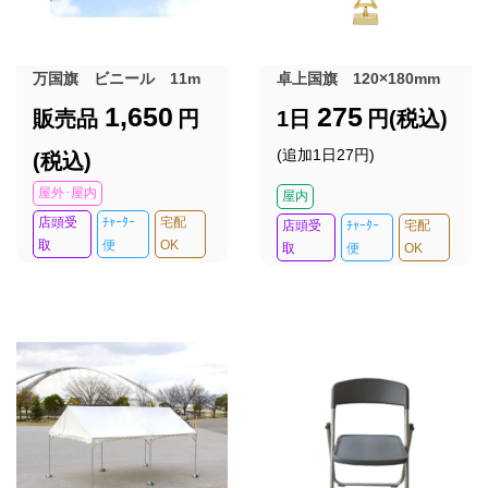
万国旗 ビニール 11m
卓上国旗 120×180mm
1,650
275
販売品
円
1日
円(税込)
(追加1日27円)
(税込)
屋外･屋内
屋内
店頭受
ﾁｬｰﾀｰ
宅配
店頭受
ﾁｬｰﾀｰ
宅配
取
便
OK
取
便
OK