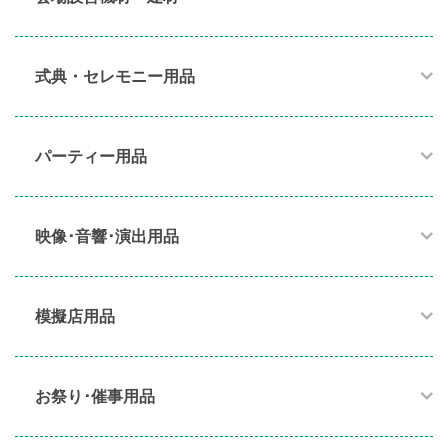
式典・セレモニー用品
パーティー用品​
映像･音響･演出用品​
模擬店用品​
お祭り･催事用品​