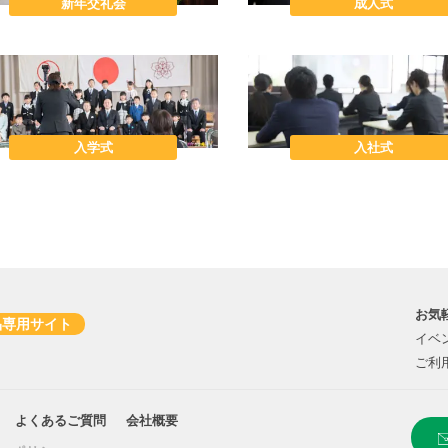
新年交礼会
成人式
入学式
入社式
お気
品専用サイト
イベ
ご利
よくあるご質問
会社概要