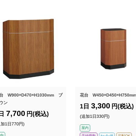
台 W900×D470×H1030mm ブ
花台 W450×D450×H750m
ウン
3,300
1日
円(税込)
7,700
1日
円(税込)
(追加1日330円)
追加1日770円)
屋内
内
店頭受取
ﾁｬｰﾀｰ便
宅配OK