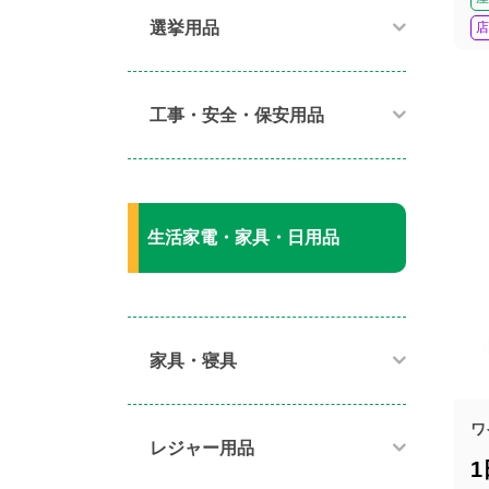
選挙用品
店
工事・安全・保安用品
生活家電・家具・日用品
家具・寝具​
ワ
レジャー用品