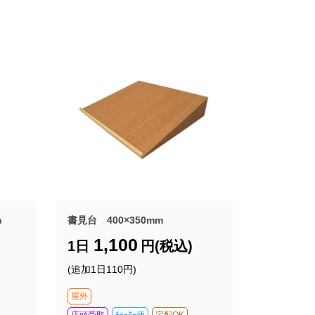
m
書見台 400×350mm
1,100
1日
円(税込)
(追加1日110円)
屋外
店頭受取
ﾁｬｰﾀｰ便
宅配OK