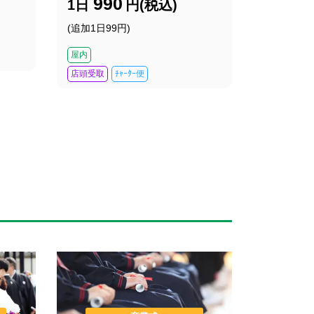
990
1日
円(税込)
(追加1日99円)
屋内
店頭受取
ﾁｬｰﾀｰ便