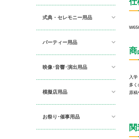
仕
式典・セレモニー用品
W65
パーティー用品​
商
映像･音響･演出用品​
入学
多く
模擬店用品​
原稿
お祭り･催事用品​
関