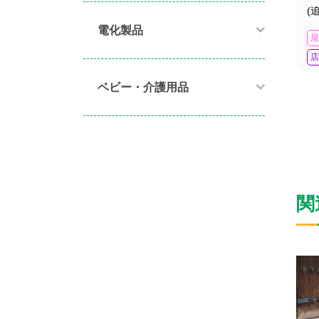
(
電化製品​
屋
店
ベビー・介護用品​
関