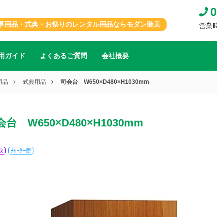
0
事用品・式典・お祭りのレンタル用品ならモダン装美
営業時間
用ガイド
よくあるご質問
会社概要
用品
式典用品
司会台 W650×D480×H1030mm
会台 W650×D480×H1030mm
取
ﾁｬｰﾀｰ便