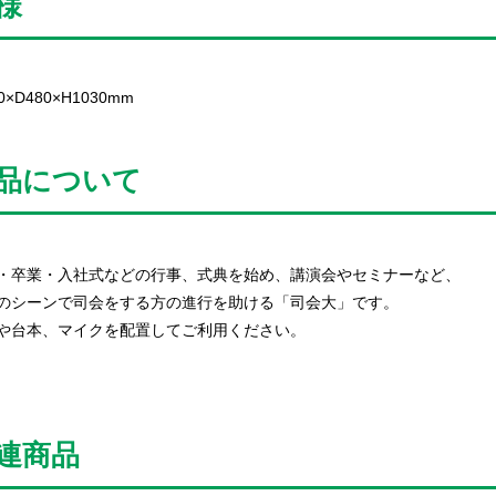
様
0×D480×H1030mm
品について
・卒業・入社式などの行事、式典を始め、講演会やセミナーなど、
のシーンで司会をする方の進行を助ける「司会大」です。
や台本、マイクを配置してご利用ください。
連商品