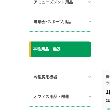
アミューズメント用品​
運動会･スポーツ用品​
事務用品・機器
演
冷暖房用機器​
ラ
オフィス用品・機器​
(
屋