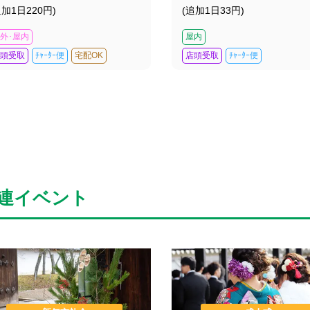
追加1日220円)
(追加1日33円)
外･屋内
屋内
頭受取
ﾁｬｰﾀｰ便
宅配OK
店頭受取
ﾁｬｰﾀｰ便
連イベント