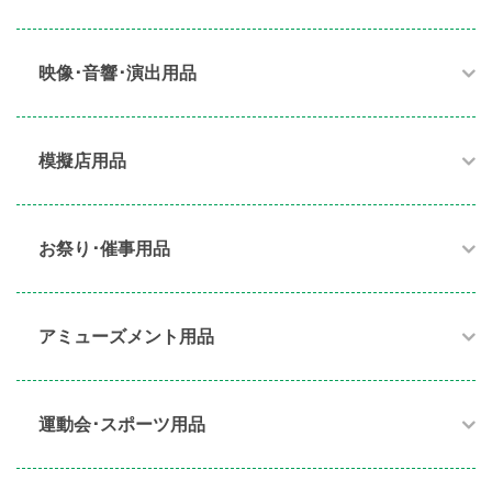
映像･音響･演出用品​
模擬店用品​
お祭り･催事用品​
アミューズメント用品​
運動会･スポーツ用品​