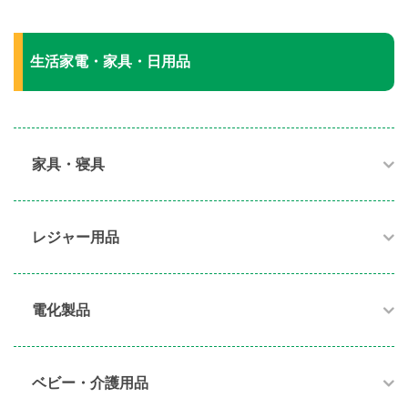
生活家電・家具・日用品
家具・寝具​
レジャー用品
電化製品​
ベビー・介護用品​