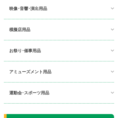
映像･音響･演出用品​
模擬店用品​
お祭り･催事用品​
アミューズメント用品​
運動会･スポーツ用品​